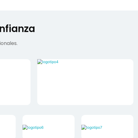
nfianza
onales.