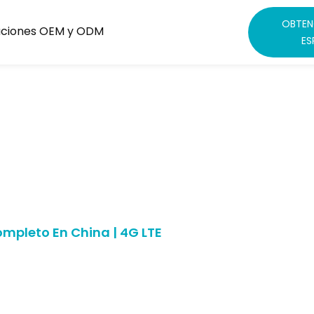
OBTEN
soluciones OEM y ODM
ES
alizados Para
& Uso
ompleto En China | 4G LTE
Norte y Europa. MOQ a partir