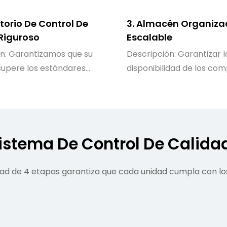
torio De Control De
3. Almacén Organiza
Riguroso
Escalable
n: Garantizamos que su
Descripción: Garantizar l
supere los estándares
disponibilidad de los co
e rendimiento y
y el cumplimiento de los
ad.
tiempo.
istema De Control De Calida
dad de 4 etapas garantiza que cada unidad cumpla con lo