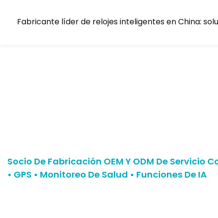
Fabricante líder de relojes inteligentes en China: 
Relojes Inteligentes Person
Niños Y Personas Mayores 
Empresarial
Socio De Fabricación OEM Y ODM De Servicio C
• GPS • Monitoreo De Salud • Funciones De IA
Contamos con la confianza de clientes en América del 
de 500 unidades