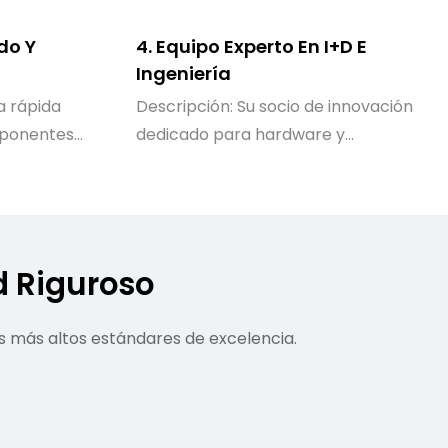
do Y
4. Equipo Experto En I+D E
Ingeniería
a rápida
Descripción: Su socio de innovación
mponentes
dedicado para hardware y
 pedidos a
software personalizados.
d Riguroso
s más altos estándares de excelencia.