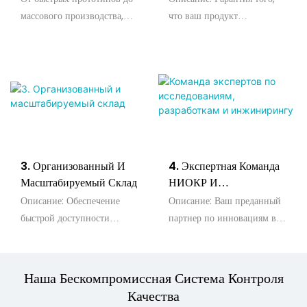
массового производства,
что ваш продукт
выполненного с точностью.
превзойдет мировые
стандарты
производительности и
надежности.
3. Организованный И
4. Экспертная Команда
Масштабируемый Склад
НИОКР И
Инжиниринга
Описание: Обеспечение
Описание: Ваш преданный
быстрой доступности
партнер по инновациям в
компонентов и
области индивидуального
своевременного
аппаратного и
выполнения заказов.
программного обеспечения.
Наша Бескомпромиссная Система Контроля
Качества