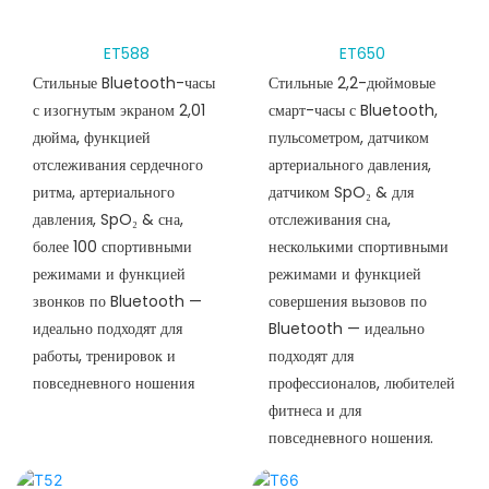
ET588
ET650
Стильные Bluetooth-часы
Стильные 2,2-дюймовые
с изогнутым экраном 2,01
смарт-часы с Bluetooth,
дюйма, функцией
пульсометром, датчиком
отслеживания сердечного
артериального давления,
ритма, артериального
датчиком SpO₂ & для
давления, SpO₂ & сна,
отслеживания сна,
более 100 спортивными
несколькими спортивными
режимами и функцией
режимами и функцией
звонков по Bluetooth —
совершения вызовов по
идеально подходят для
Bluetooth — идеально
работы, тренировок и
подходят для
повседневного ношения
профессионалов, любителей
фитнеса и для
повседневного ношения.