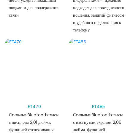
детей, ухода за пожилыми
циферблатами — идеально
людьми и для поддержания
подходят для повседневного
связи
ношения, занятий фитнесом
и удобного подключения к
телефону.
ET470
ET485
Стильные Bluetooth-часы
Стильные Bluetooth-часы
с дисплеем 2,01 дюйма,
с изогнутым экраном 2,06
функцией отслеживания
дюйма, функцией