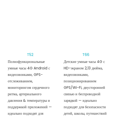
T52
T66
Полнофункциональные
Детские умные часы 4G с
умные часы 4G Android с
HD-экраном 2,13 дюйма,
видеозвонками, GPS-
видеозвонками,
отслеживанием,
позиционированием
мониторингом сердечного
GPS/Wi-Fi, двусторонней
ритма, артериального
связью и беспроводной
давления & температуры и
зарядкой — идеально
поддержкой приложений —
подходят для безопасности
идеально подходят для
детей, школы, путешествий