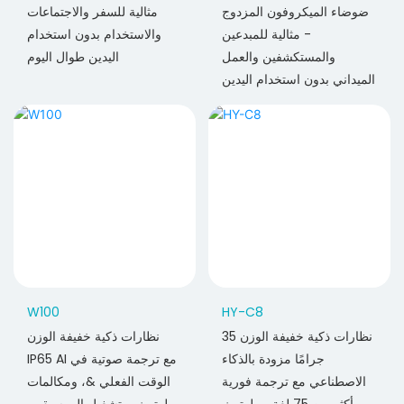
ضوضاء الميكروفون المزدوج
مثالية للسفر والاجتماعات
- مثالية للمبدعين
والاستخدام بدون استخدام
والمستكشفين والعمل
اليدين طوال اليوم
الميداني بدون استخدام اليدين
W100
HY-C8
نظارات ذكية خفيفة الوزن 35
نظارات ذكية خفيفة الوزن
جرامًا مزودة بالذكاء
IP65 AI مع ترجمة صوتية في
الاصطناعي مع ترجمة فورية
الوقت الفعلي &، ومكالمات
بأكثر من 75 لغة، وبلوتوث
بلوتوث، وتشغيل الموسيقى،