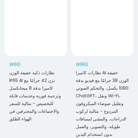
W610
W650
نظارات كاميرا AI خفيفة
نظارات ذكية خفيفة الوزن
الوزن 38 جرامًا مع فيديو بدقة
IP65 AI تزن 42 جرامًا مع
1080 بكسل، والتحكم الصوتي
كاميرا بدقة 8 ميجابكسل
ChatGPT، ونقل Wi-Fi،
وترجمة فورية وعدسات قابلة
وتقليل ضوضاء الميكروفون
للتخصيص - مثالية للسفر
المزدوج - مثالية لركوب
والاجتماعات والمحترفين في
الدراجات، والمشي لمسافات
الهواء الطلق
طويلة، والتصوير، والعمل
بدون استخدام اليدين