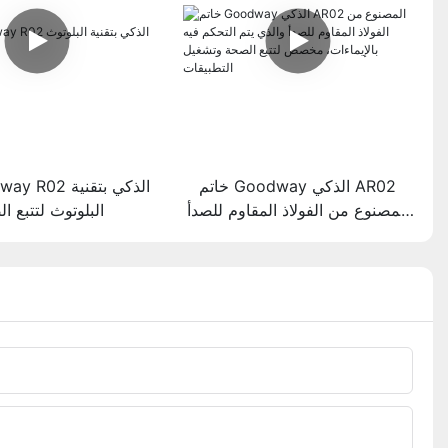
خاتم Goodway الذكي AR02
المصنوع من الفولاذ المقاوم للصدأ
البلوتوث لتتبع ا
والذي يتم التحكم فيه بالإيماءات،
مخصص لتتبع الصحة وتشغيل
التطبيقات