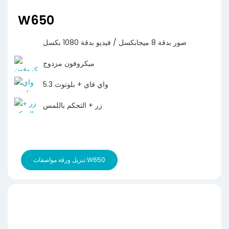
W650
صور بدقة 8 ميجابكسل / فيديو بدقة 1080 بكسل
ميكروفون مزدوج
واي فاي + بلوتوث 5.3
زر + التحكم باللمس
تنزيل ورقة مواصفات W650