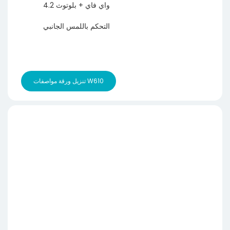
واي فاي + بلوتوث 4.2
التحكم باللمس الجانبي
تنزيل ورقة مواصفات W610