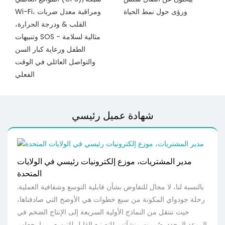
ورؤى حول نمط الحياة
Wi-Fi، ومراقبة معدل ضربات
القلب & ودرجة الحرارة،
وتنبيهات SOS - مثالية لسلامة
الطفل ورعاية كبار السن
والتواصل العائلي في الوقت
الفعلي
شهادة عميل رئيسي
مدير المشتريات، موزع إلكترونيات رئيسي في الولايات
المتحدة
بالنسبة لنا، لا مجال للتفاوض بشأن قابلية التوسع وشفافية العملية.
رحلة جودواي المكونة من سبع خطوات هي الأوضح التي صادفناها،
حيث تنتقل من النماذج الأولية السريعة إلى الإنتاج الضخم في
الموعد المحدد. صُممت منشآتهم للتصنيع القابل للتوسع، مما يجعلهم