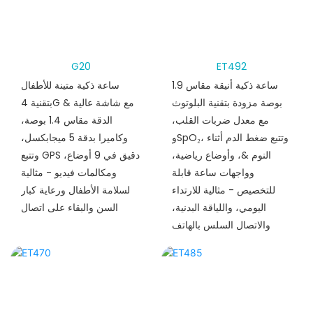
G20
ET492
ساعة ذكية أنيقة مقاس 1.9
ساعة ذكية متينة للأطفال
بوصة مزودة بتقنية البلوتوث
بتقنية 4G & مع شاشة عالية
مع معدل ضربات القلب،
الدقة مقاس 1.4 بوصة،
وSpO₂، وتتبع ضغط الدم أثناء
وكاميرا بدقة 5 ميجابكسل،
النوم &، وأوضاع رياضية،
وتتبع GPS دقيق في 9 أوضاع،
وواجهات ساعة قابلة
ومكالمات فيديو - مثالية
للتخصيص - مثالية للارتداء
لسلامة الأطفال ورعاية كبار
اليومي، واللياقة البدنية،
السن والبقاء على اتصال
والاتصال السلس بالهاتف