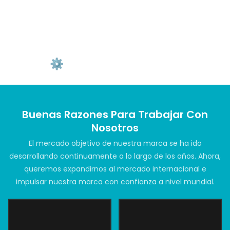
Guía de MOQ para
OEM vs ODM Guía
de plazos de
entrega⚙️
Buenas Razones Para Trabajar Con
Nosotros
El mercado objetivo de nuestra marca se ha ido
desarrollando continuamente a lo largo de los años. Ahora,
queremos expandirnos al mercado internacional e
impulsar nuestra marca con confianza a nivel mundial.