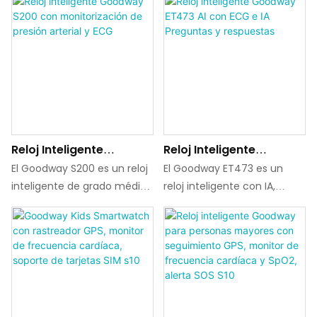
Reloj Inteligente
Reloj Inteligente
Goodway S200 Con
Goodway ET473 AI Con
El Goodway S200 es un reloj
El Goodway ET473 es un
Monitorización De
ECG E IA Preguntas Y
inteligente de grado médico
reloj inteligente con IA,
Presión Arterial Y ECG
Respuestas
diseñado para el
diseñado para monitorizar la
seguimiento de la salud.
salud y la productividad
Equipado con una bomba
diaria. Con registro de ECG
piezoeléctrica Murata y un
integrado, monitorización
chip TI4950, garantiza una
de SpO₂, esfera con IA y
monitorización precisa de la
compatibilidad multilingüe,
presión arterial, el ECG y la
está diseñado para