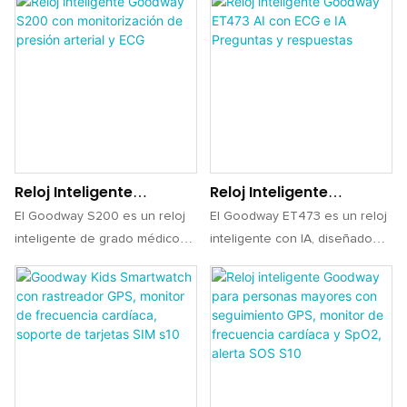
Reloj Inteligente
Reloj Inteligente
Goodway S200 Con
Goodway ET473 AI Con
El Goodway S200 es un reloj
El Goodway ET473 es un reloj
Monitorización De
ECG E IA Preguntas Y
inteligente de grado médico
inteligente con IA, diseñado
Presión Arterial Y ECG
Respuestas
diseñado para el seguimiento
para monitorizar la salud y la
de la salud. Equipado con una
productividad diaria. Con
bomba piezoeléctrica Murata y
registro de ECG integrado,
un chip TI4950, garantiza una
monitorización de SpO₂,
monitorización precisa de la
esfera con IA y compatibilidad
presión arterial, el ECG y la
multilingüe, está diseñado para
SpO₂, además de ofrecer
distribuidores y empresas que