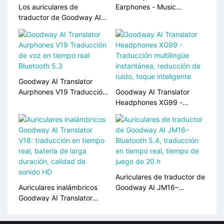
Los auriculares de
Earphones - Music
traductor de Goodway AI
<000000> Game Modes,
Y10 - Traducción en
40H Battery, Bluetooth 5.4
tiempo real, Bluetooth 5.0,
Q16 Pro
30h Batería
Goodway AI Translator
Aurphones V19 Traducción
Goodway AI Translator
de voz en tiempo real
Headphones XG99 -
Bluetooth 5.3
Traducción multilingüe
instantánea, reducción de
ruido, toque inteligente
Auriculares de traductor de
Auriculares inalámbricos
Goodway AI JM16–
Goodway AI Translator
Bluetooth 5.4, traducción
V18: traducción en tiempo
en tiempo real, tiempo de
real, batería de larga
juego de 20 h