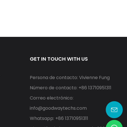
GET IN TOUCH WITH US
r
Persona de contacto: Vivienne Fung
Número de contacto: +86 13710951311
Correo electrónico:
info@goodwaytechs.com
Whatsapp: +86 13710951311