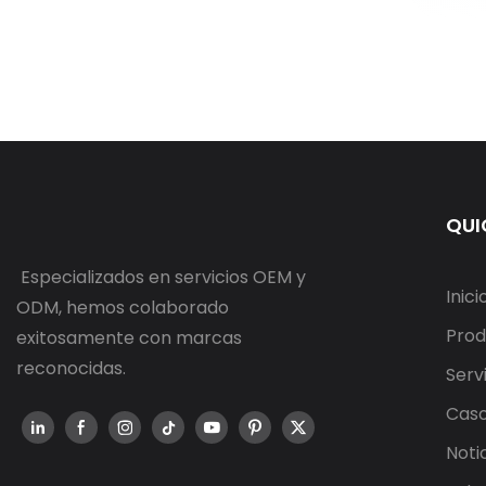
QUI
Especializados en servicios OEM y
Inici
ODM, hemos colaborado
Prod
exitosamente con marcas
reconocidas.
Serv
Cas
Noti