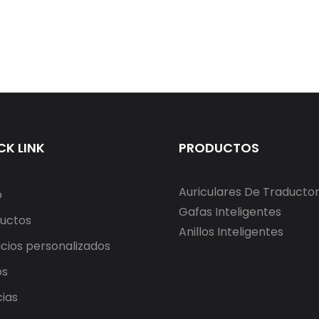
CK LINK
PRODUCTOS
Auriculares De Traducto
o
Gafas Inteligentes
uctos
Anillos Inteligentes
icios personalizados
os
cias