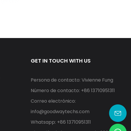
GET IN TOUCH WITH US
r
Persona de contacto: Vivienne Fung
Número de contacto: +86 13710951311
Correo electrónico:
info@goodwaytechs.com
Whatsapp: +86 13710951311