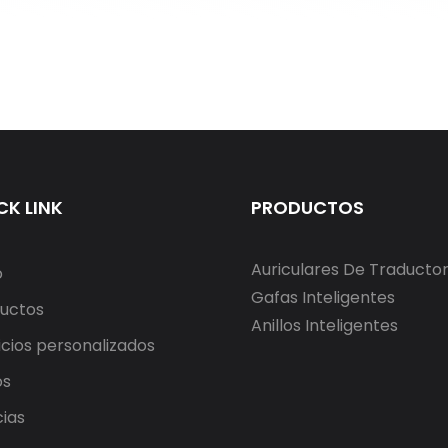
CK LINK
PRODUCTOS
Auriculares De Traducto
o
Gafas Inteligentes
uctos
Anillos Inteligentes
icios personalizados
os
cias