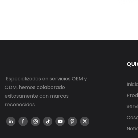
QUI
Especializados en servicios OEM y
Inici
ODM, hemos colaborado
Prod
exitosamente con marcas
reconocidas.
Serv
Cas
Noti