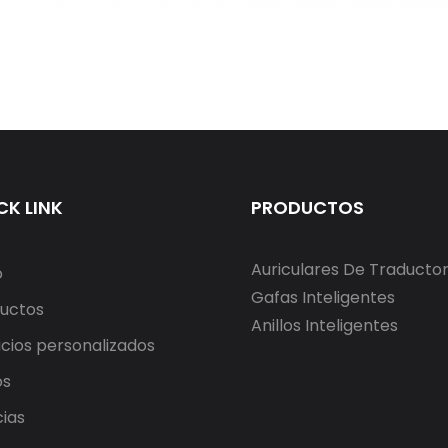
CK LINK
PRODUCTOS
Auriculares De Traducto
o
Gafas Inteligentes
uctos
Anillos Inteligentes
icios personalizados
os
cias