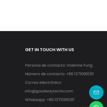
GET IN TOUCH WITH US
r
Persona de contacto: Vivienne Fung
Número de contacto: +86 13710951311
Correo electrónico:
info@goodwaytechs.com
Whatsapp: +86 13710951311