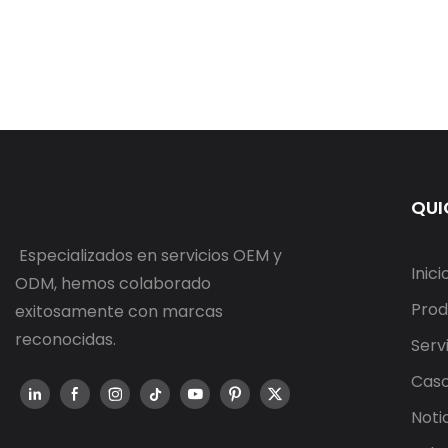
QUI
Especializados en servicios OEM y
Inici
ODM, hemos colaborado
Prod
exitosamente con marcas
reconocidas.
Serv
Cas
Noti