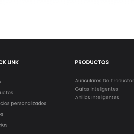
CK LINK
PRODUCTOS
Auriculares De Traducto
o
Gafas Inteligentes
uctos
Anillos Inteligentes
icios personalizados
os
cias