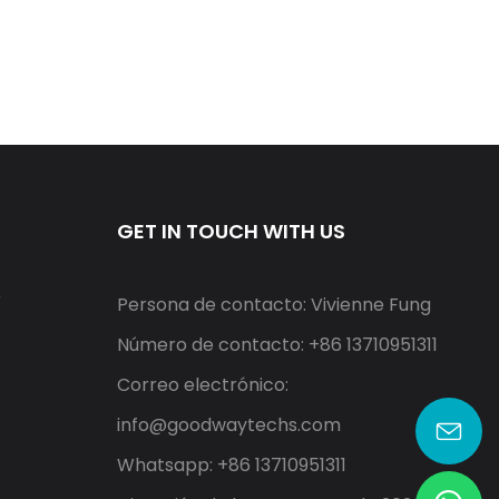
GET IN TOUCH WITH US
r
Persona de contacto: Vivienne Fung
Número de contacto: +86 13710951311
Correo electrónico:
info@goodwaytechs.com
Whatsapp: +86 13710951311