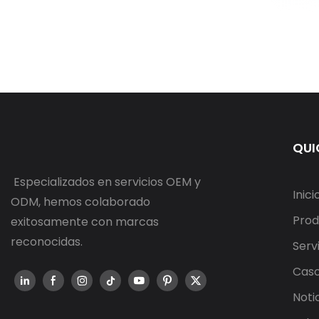
QUI
Especializados en servicios OEM y
Inici
ODM, hemos colaborado
Prod
exitosamente con marcas
reconocidas.
Serv
Cas
Noti