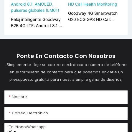
cardíaca y SpO2, alerta
SOS S10
Goodway 4G Smartwatch
Reloj inteligente Goodway
G20 ECG GPS HD Call
B2B 4G LTE: Android 8.1,
Health Monitoring
AMOLED, pulseras globales
(LM01)
Ponte En Contacto Con Nosotros
¡Simplemente deje su correo electrónico o número de teléfono
en el formulario de contacto para que podamos enviarle un
presupuesto gratuito para nuestra amplia gama de diseños!
Nombre
Correo Electrónico
Teléfono/whatsapp
+1