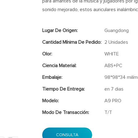
para amantes de la música y jugadores por ig
sonido mejorado, estos auriculares inalámbric
Lugar De Origen:
Guangdong
Cantidad Mínima De Pedido:
2 Unidades
Olor:
WHITE
Ciencia Material:
ABS+PC
Embalaje:
98*98*34 milím
Tiempo De Entrega:
en 7 dias
Modelo:
A9 PRO
Modo De Transacción:
T/T
CONSULTA