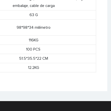
embalaje, cable de carga
63 G
98*98*34 milímetro
116KG
100 PCS
51.5*35.5*22 CM
12.2KG