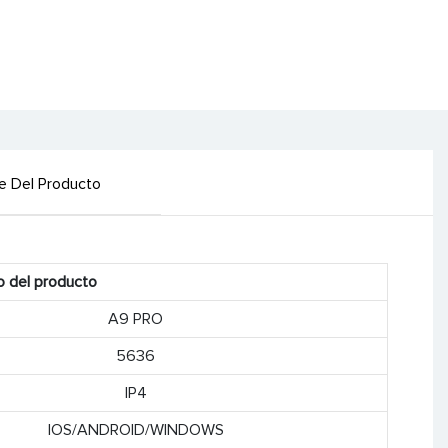
le Del Producto
o del producto
A9 PRO
5636
IP4
IOS/ANDROID/WINDOWS