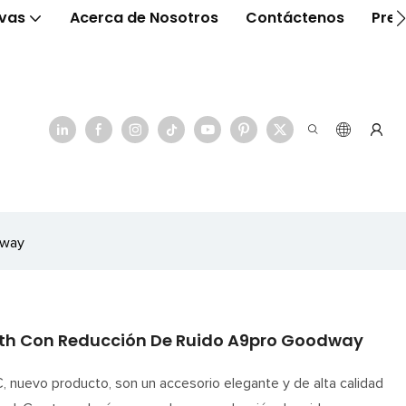
ivas
Acerca de Nosotros
Contáctenos
Preg
dway
oth Con Reducción De Ruido A9pro Goodway
 nuevo producto, son un accesorio elegante y de alta calidad