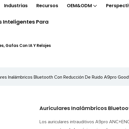
Industrias
Recursos
OEM&ODM
Perspect
 Inteligentes Para
s, Gafas Con IA Y Relojes
ares Inalámbricos Bluetooth Con Reducción De Ruido A9pro Goo
Auriculares Inalámbricos Blueto
Los auriculares intrauditivos A9pro ANC+ENC,