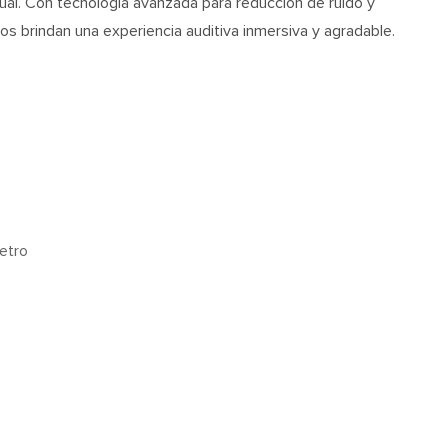
ual. Con tecnología avanzada para reducción de ruido y
os brindan una experiencia auditiva inmersiva y agradable.
etro