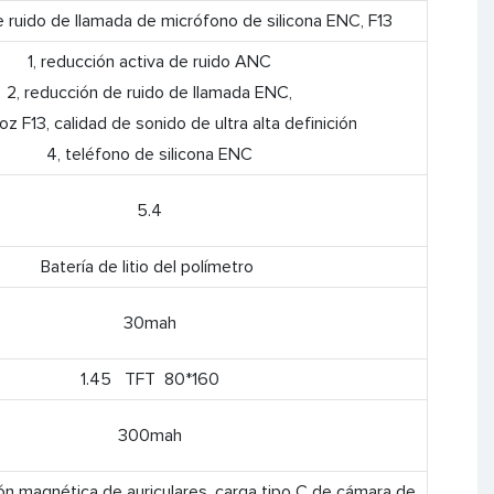
 ruido de llamada de micrófono de silicona ENC, F13
1, reducción activa de ruido ANC
2, reducción de ruido de llamada ENC,
oz F13, calidad de sonido de ultra alta definición
4, teléfono de silicona ENC
5.4
Batería de litio del polímetro
30mah
1.45 TFT 80*160
300mah
ón magnética de auriculares, carga tipo C de cámara de