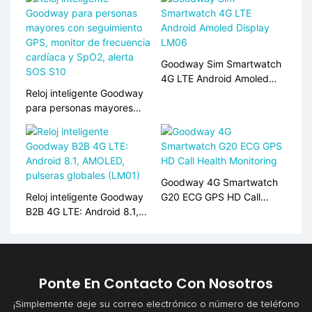
cardíaca, soporte de
tarjetas SIM s10
Goodway Sim Smartwatch
4G LTE Android Amoled
Reloj inteligente Goodway
Display LM06
para personas mayores
con seguimiento GPS,
monitor de frecuencia
cardíaca y SpO2, alerta
SOS S10
Goodway 4G Smartwatch
Reloj inteligente Goodway
G20 ECG GPS HD Call
B2B 4G LTE: Android 8.1,
Health Monitoring
AMOLED, pulseras globales
(LM01)
Ponte En Contacto Con Nosotros
¡Simplemente deje su correo electrónico o número de teléfono