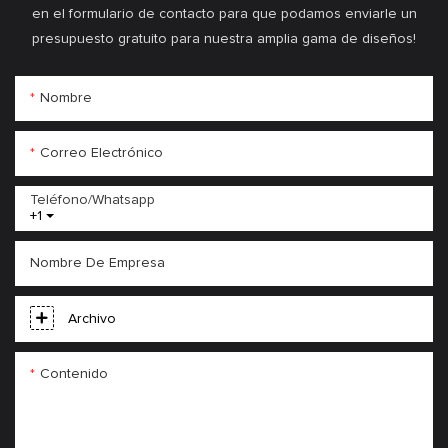
en el formulario de contacto para que podamos enviarle un
presupuesto gratuito para nuestra amplia gama de diseños!
Nombre
Correo Electrónico
Teléfono/whatsapp
+1
Nombre De Empresa
Archivo
Contenido