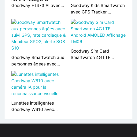
Goodway ET473 AI avec
Goodway Kids Smartwatch
questions et réponses ECG
avec GPS Tracker,
et IA
moniteur de fréquence
cardiaque, support de
carte SIM S10
Goodway Sim Card
Goodway Smartwatch aux
Smartwatch 4G LTE
personnes âgées avec
Android AMOLED Affichage
suivi GPS, rate cardiaque &
LM06
Moniteur SPO2, alerte SOS
S10
Lunettes intelligentes
Goodway W610 avec
caméra IA pour la
reconnaissance visuelle