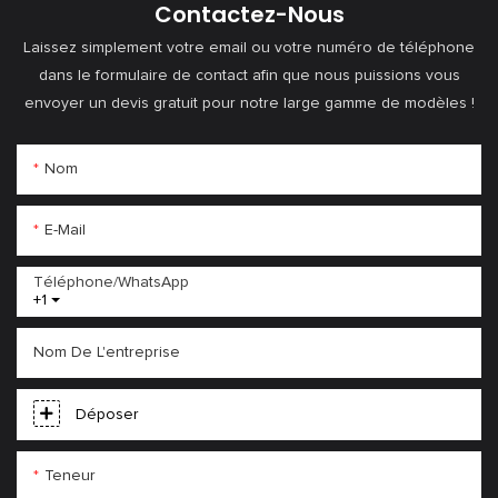
Contactez-Nous
Laissez simplement votre email ou votre numéro de téléphone
dans le formulaire de contact afin que nous puissions vous
envoyer un devis gratuit pour notre large gamme de modèles !
Nom
E-Mail
Téléphone/WhatsApp
+1
Nom De L'entreprise
Déposer
Teneur