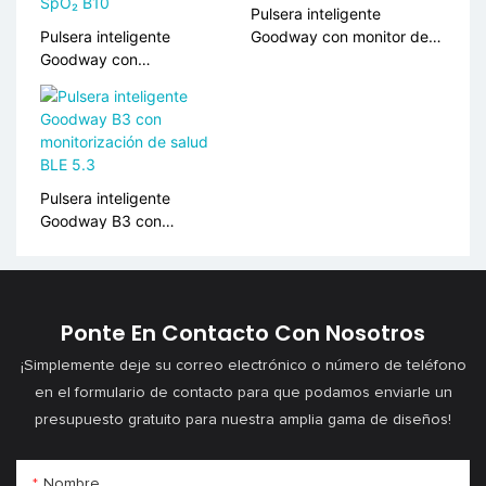
Pulsera inteligente
Pulsera inteligente
Goodway con monitor de
Goodway con
frecuencia cardíaca y
monitorización de
oxígeno en sangre B5
frecuencia cardíaca y
SpO₂ B10
Pulsera inteligente
Goodway B3 con
monitorización de salud
BLE 5.3
Ponte En Contacto Con Nosotros
¡Simplemente deje su correo electrónico o número de teléfono
en el formulario de contacto para que podamos enviarle un
presupuesto gratuito para nuestra amplia gama de diseños!
Nombre