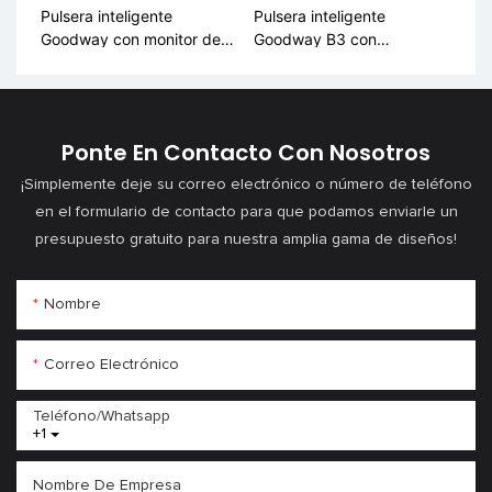
Pulsera inteligente
Pulsera inteligente
Goodway con monitor de
Goodway B3 con
frecuencia cardíaca y
monitorización de salud
oxígeno en sangre B5
BLE 5.3
Ponte En Contacto Con Nosotros
¡Simplemente deje su correo electrónico o número de teléfono
en el formulario de contacto para que podamos enviarle un
presupuesto gratuito para nuestra amplia gama de diseños!
Nombre
Correo Electrónico
Teléfono/whatsapp
+1
Nombre De Empresa