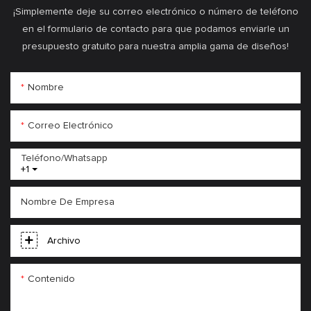
¡Simplemente deje su correo electrónico o número de teléfono
en el formulario de contacto para que podamos enviarle un
presupuesto gratuito para nuestra amplia gama de diseños!
Nombre
Correo Electrónico
Teléfono/whatsapp
+1
Nombre De Empresa
Archivo
Contenido