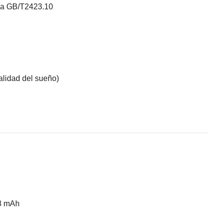
rma GB/T2423.10
alidad del sueño)
18 mAh