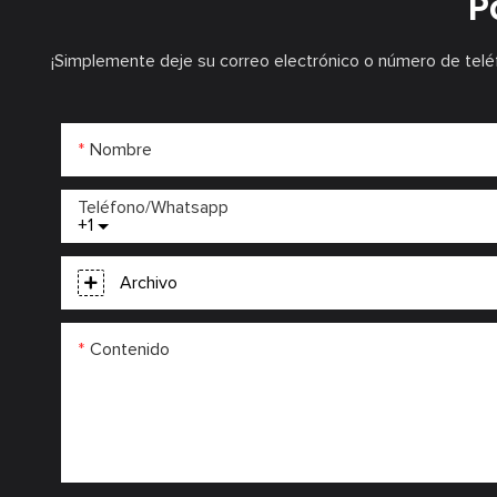
P
¡Simplemente deje su correo electrónico o número de telé
Nombre
Teléfono/whatsapp
+1
Archivo
Contenido