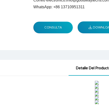
Correo electrónico:
info@goodwaytechs.co
WhatsApp: +86 13710951311
CONSULTA
DOWNLO
Detalle Del Product