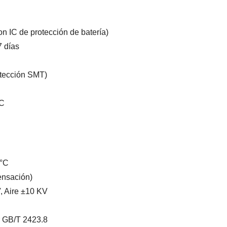
on IC de protección de batería)
 días
otección SMT)
°C
5°C
ensación)
V, Aire ±10 KV
r GB/T 2423.8