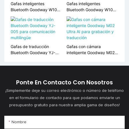
Gafas inteligentes
Gafas inteligentes
Bluetooth Goodway W100C
Bluetooth Goodway W100
AI para traducción en
AI para traducción y
tiempo real
llamadas de audio
Gafas de traducción
Gafas con cámara
Bluetooth Goodway YJ-
inteligente Goodway M02
005 para comunicación
Ultra AI para grabación y
multilingüe
traducción
Ponte En Contacto Con Nosotros
¡Simplemente deje su correo electrónico o número de teléfono
en el formulario de contacto para que podamos enviarle un
presupuesto gratuito para nuestra amplia gama de diseños!
Nombre