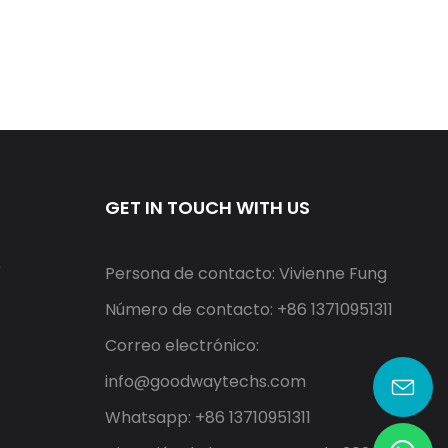
GET IN TOUCH WITH US
r
Persona de contacto: Vivienne Fung
Número de contacto: +86 13710951311
Correo electrónico:
info@goodwaytechs.com
Whatsapp: +86 13710951311