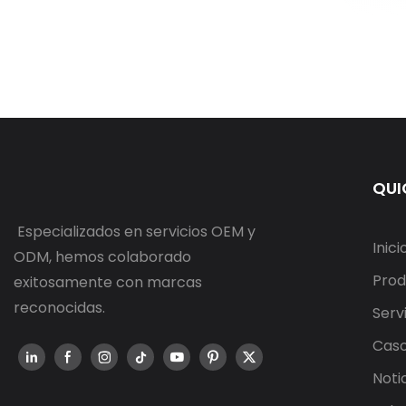
QUI
Especializados en servicios OEM y
Inici
ODM, hemos colaborado
Prod
exitosamente con marcas
reconocidas.
Serv
Cas
Noti