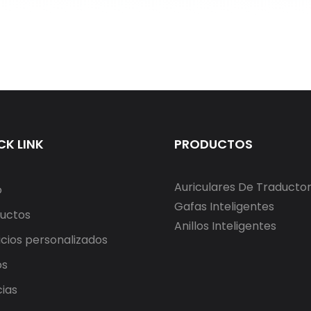
CK LINK
PRODUCTOS
Auriculares De Traducto
o
Gafas Inteligentes
uctos
Anillos Inteligentes
icios personalizados
os
cias