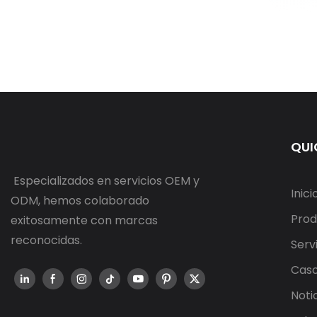
QUI
Especializados en servicios OEM y
Inici
ODM, hemos colaborado
Prod
exitosamente con marcas
reconocidas.
Serv
Cas
Noti