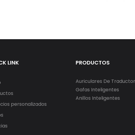
CK LINK
PRODUCTOS
Auriculares De Traducto
o
Gafas Inteligentes
uctos
Anillos Inteligentes
icios personalizados
os
cias