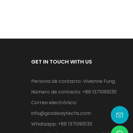
GET IN TOUCH WITH US
r
Persona de contacto: Vivienne Fung
Número de contacto: +86 13710951311
Correo electrónico:
info@goodwaytechs.com
Whatsapp: +86 13710951311