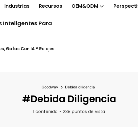
Industrias
Recursos
OEM&ODM
Perspect
 Inteligentes Para
s, Gafas Con IA Y Relojes
Goodway
Debida diligencia
#Debida Diligencia
1 contenido
238 puntos de vista