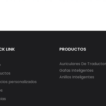
CK LINK
PRODUCTOS
Auriculares De Traducto
o
Gafas Inteligentes
uctos
Anillos Inteligentes
icios personalizados
os
cias