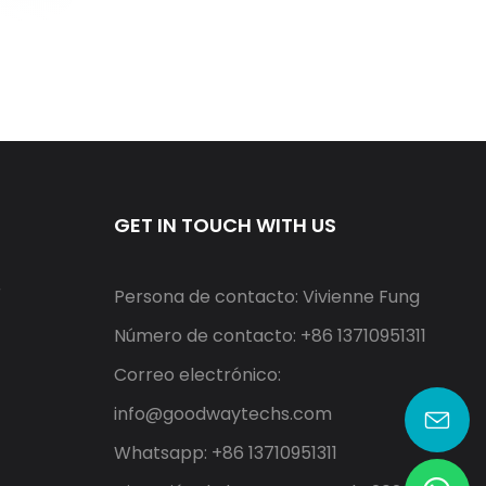
GET IN TOUCH WITH US
r
Persona de contacto: Vivienne Fung
Número de contacto: +86 13710951311
Correo electrónico:
info@goodwaytechs.com
Whatsapp: +86 13710951311