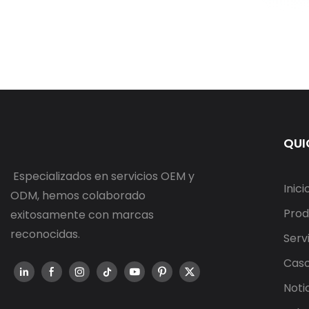
QUI
Especializados en servicios OEM y
Inici
ODM, hemos colaborado
Prod
exitosamente con marcas
reconocidas.
Serv
Cas
Noti