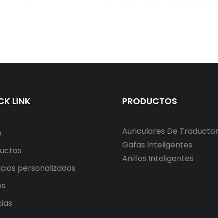
CK LINK
PRODUCTOS
Auriculares De Traducto
o
Gafas Inteligentes
uctos
Anillos Inteligentes
icios personalizados
os
cias