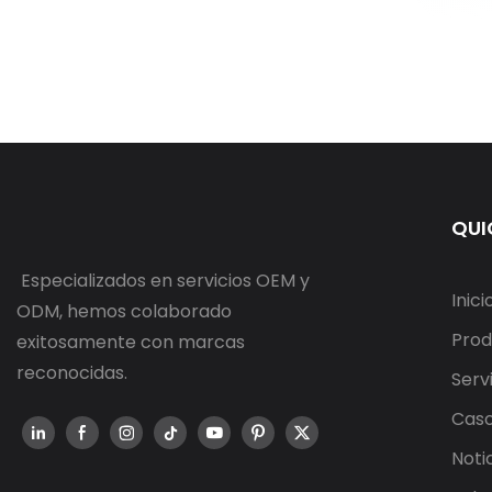
QUI
Especializados en servicios OEM y
Inici
ODM, hemos colaborado
Prod
exitosamente con marcas
reconocidas.
Serv
Cas
Noti