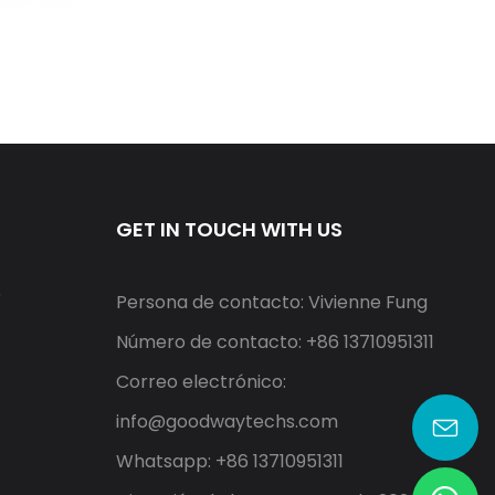
GET IN TOUCH WITH US
r
Persona de contacto: Vivienne Fung
Número de contacto: +86 13710951311
Correo electrónico:
info@goodwaytechs.com
Whatsapp: +86 13710951311