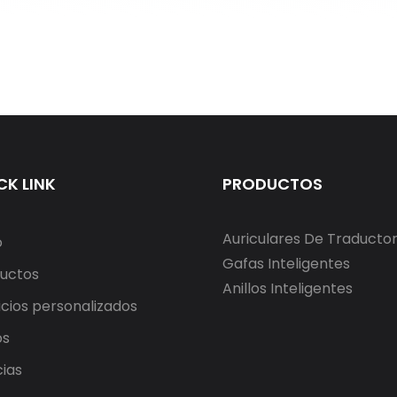
CK LINK
PRODUCTOS
Auriculares De Traducto
o
Gafas Inteligentes
uctos
Anillos Inteligentes
icios personalizados
os
cias