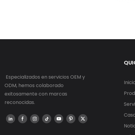
QUI
Especializados en servicios OEM y
Inici
ODM, hemos colaborado
Prod
exitosamente con marcas
reconocidas.
Serv
Cas
Noti