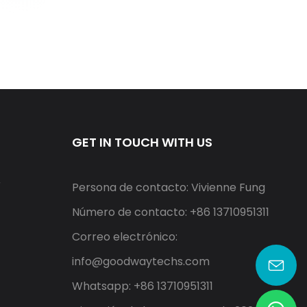
GET IN TOUCH WITH US
r
Persona de contacto: Vivienne Fung
Número de contacto: +86 13710951311
Correo electrónico:
info@goodwaytechs.com
Whatsapp: +86 13710951311