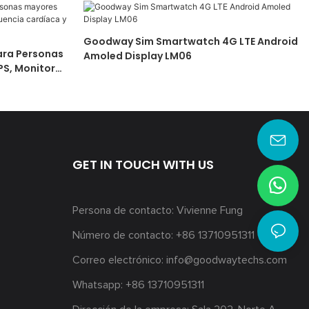
Goodway Sim Smartwatch 4G LTE Android
ara Personas
Amoled Display LM06
S, Monitor
O2, Alerta
GET IN TOUCH WITH US
Persona de contacto: Vivienne Fung
Número de contacto: +86 13710951311
Correo electrónico:
info@goodwaytechs.com
Whatsapp: +86 13710951311