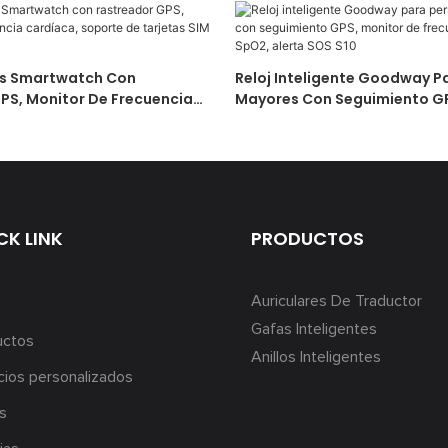
s Smartwatch Con
Reloj Inteligente Goodway P
PS, Monitor De Frecuencia
Mayores Con Seguimiento GP
porte De Tarjetas SIM S10
De Frecuencia Cardíaca Y Sp
SOS S10
CK LINK
PRODUCTOS
Auriculares De Traductor
Gafas Inteligentes
uctos
Anillos Inteligentes
cios personalizados
s