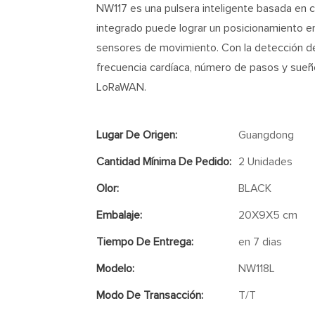
NW117 es una pulsera inteligente basada en
integrado puede lograr un posicionamiento en
sensores de movimiento. Con la detección de
frecuencia cardíaca, número de pasos y sueño
LoRaWAN.
Lugar De Origen:
Guangdong
Cantidad Mínima De Pedido:
2 Unidades
Olor:
BLACK
Embalaje:
20X9X5 cm
Tiempo De Entrega:
en 7 dias
Modelo:
NW118L
Modo De Transacción:
T/T