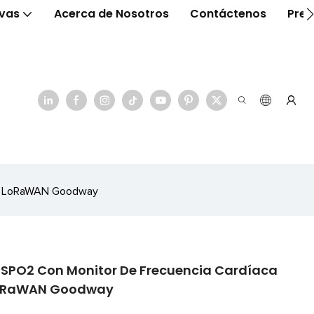
ivas
Acerca de Nosotros
Contáctenos
Preg
117 LoRaWAN Goodway
S SPO2 Con Monitor De Frecuencia Cardíaca
 LoRaWAN Goodway