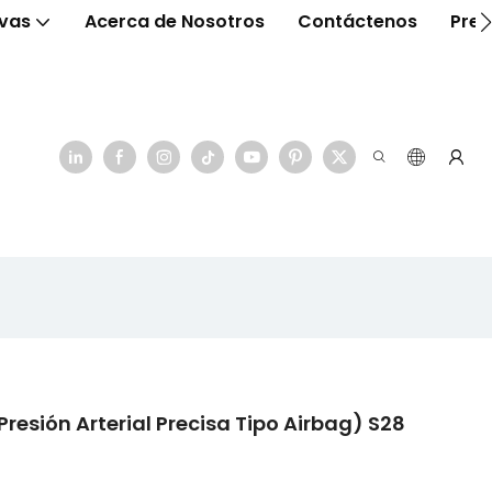
ivas
Acerca de Nosotros
Contáctenos
Preg
presión Arterial Precisa Tipo Airbag) S28