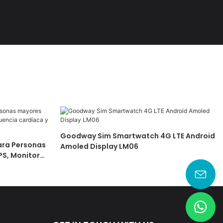
Goodway Sim Smartwatch 4G LTE Android
ara Personas
Amoled Display LM06
S, Monitor
O2, Alerta