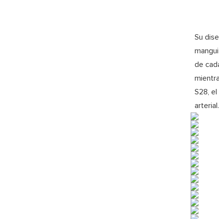
Su dise
mangui
de cada
mientra
S28, el
arterial