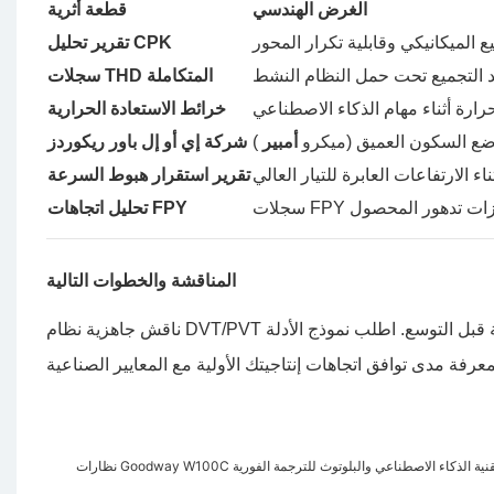
الغرض الهندسي
قطعة أثرية
تقرير تحليل CPK
سجلات THD المتكاملة
خرائط الاستعادة الحرارية
أمبير
شركة إي أو إل باور ريكوردز
تقرير استقرار هبوط السرعة
تحليل اتجاهات FPY
المناقشة والخطوات التالية
ناقش جاهزية نظام DVT/PVT الحالي لديك مع فريقنا الهندسي لتحديد المخاطر المحتملة على استقرار الإنتاجية قبل التوسع. اطلب نموذج الأدلة
Goodway  الذكية بتقنية الذكاء الاصطناعي والبلوتوث للترجمة الفورية