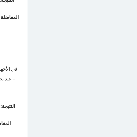
النتيجة:
المفاضلة:
في
الأجهز
- عند تج
النتيجة:
ق
المفا