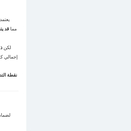
يعتمد
- مما
قد ي
لكن
ذل
إجمالي كث
نقطة التد
لضمان 