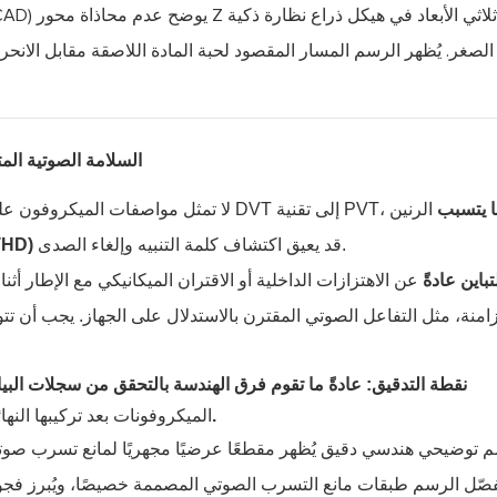
السلامة الصوتية الم
ما يتسبب
الرنين
لا تمثل مواصفات الميكروفون على مستوى المكونات الأداء النهائي للنظام. أثناء الانتقال من تقنية DVT إلى تقنية PVT،
قد يعيق اكتشاف كلمة التنبيه وإلغاء الصدى.
تشويه توافقي ك
تباين عادةً
عن الاهتزازات الداخلية أو الاقتران الميكانيكي مع الإطار أثنا
زامنة، مثل التفاعل الصوتي المقترن بالاستدلال على الجهاز. يجب أن تت
نقطة التدقيق:
عادةً ما تقوم فرق الهندسة بالتحقق من
سجلات البيا
ويتم قبول عينات من السجلات بعد تنقيحها للفحص الأولي.
الميكروفونات بعد تركيبها النها