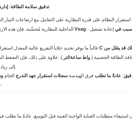
تدقيق سلامة الطاقة: إدار
 استقرار النظام على قدرة البطارية على التعامل مع ارتفاعات التيار الع
تسبب في
إعادة تشغيل
Vsag
إلى انخفاض مؤقت في الجهد - يُعرف باسم
الداخلية للبطارية مُحسَّنة، فإن هذه الا
ك قد يقلل من
أداء الفئة C
غالباً ما يوفر تحديد خلايا التفريغ عالية المعدل است
افة الطاقة الحجمية (
واط ساعة/لتر
). علاوة على ذلك، فإن الضغط المف
إلى زيادة معدلات التفريغ الذاتي أو انتفاخ البطارية في ظروف الاستخدام.
قيق:
عادةً ما تطلب
فرق الهندسة
سجلات استقرار جهد التدرج
الخام
وس
تُقبل سجلات العينات المنقحة.
ا
استيفاء متطلبات العناية الواجبة الفنية قبل التوسع، عادةً ما تطلب 