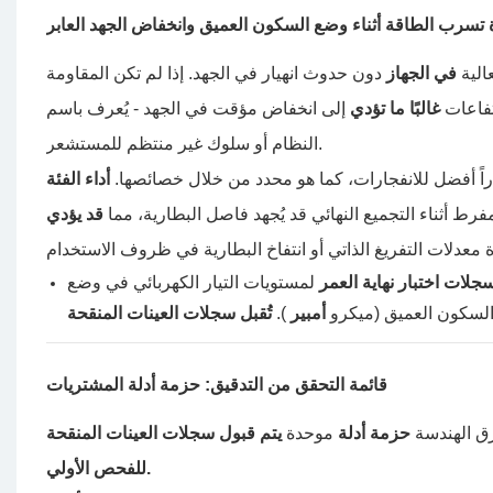
ة تسرب الطاقة أثناء وضع السكون العميق وانخفاض الجهد العابر
الية
في الجهاز
دون حدوث انهيار في الجهد. إذا لم تكن المقاومة
رتفاعات
غالبًا ما تؤدي
النظام أو سلوك غير منتظم للمستشعر.
قراراً أفضل للانفجارات، كما هو محدد من خلال خصائصها.
رط أثناء التجميع النهائي قد يُجهد فاصل البطارية، مما
قد يؤدي
جلات اختبار نهاية العمر
لمستويات التيار الكهربائي في وضع
لسكون العميق (ميكرو
أمبير
).
قائمة التحقق من التدقيق: حزمة أدلة المشتريات
فرق الهندسة
حزمة أدلة
موحدة
يتم قبول سجلات العينات المنقحة
للفحص الأولي.