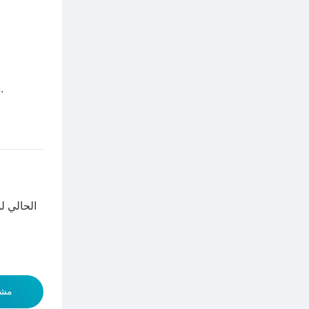
).
س
مشا