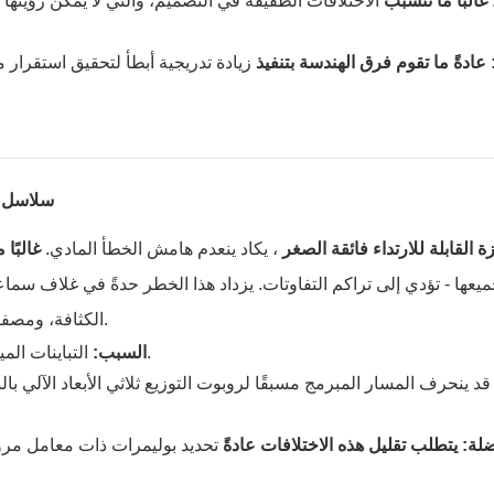
غالباً ما تتسبب
الاختلافات الطفيفة في التصميم، والتي لا يمكن رؤيته
عادةً ما تقوم فرق الهندسة بتنفيذ
زيادة تدريجية أبطأ لتحقيق استقرار م
سلاسل ا
ة القابلة للارتداء فائقة الصغر
، يكاد ينعدم هامش الخطأ المادي.
غالبًا 
ميعها - تؤدي إلى تراكم التفاوتات. يزداد هذا الخطر حدةً في غلاف سما
الكثافة، ومصفوفات الميكروفونات المتعددة على المساحات الداخلية المحدودة.
التباينات الميكانيكية التراكمية في هيكل الإطار أثناء التجميع عالي السرعة.
السبب:
د ينحرف المسار المبرمج مسبقًا لروبوت التوزيع ثلاثي الأبعاد الآلي با
ضلة:
يتطلب تقليل هذه الاختلافات عادةً
تحديد بوليمرات ذات معامل مرو