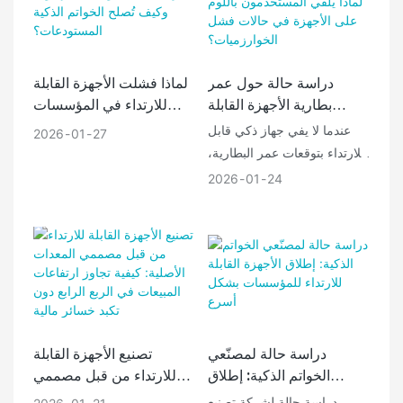
لماذا فشلت الأجهزة القابلة
دراسة حالة حول عمر
للارتداء في المؤسسات
بطارية الأجهزة القابلة
بهدوء؟ وكيف تُصلح الخواتم
للارتداء: لماذا يُلقي
عندما لا يفي جهاز ذكي قابل
2026
01
27
الذكية المستودعات؟
المستخدمون باللوم على
للارتداء بتوقعات عمر البطارية،
الأجهزة في حالات فشل
يكون الافتراض السائد بسيطًا:
2026
01
24
الخوارزميات؟
البطارية صغيرة جدًا. في تطوير
منتجات الشركات، غالبًا ما يدفع
هذا الافتراض الفرق إلى
استخدام بطاريات أثقل، أو
هياكل أكثر سمكًا، أو تكاليف
أعلى لقائمة مكونات المنتج.
تتناول هذه الدراسة حالةً
تصنيع الأجهزة القابلة
دراسة حالة لمصنّعي
مختلفةً تمامًا فيما يتعلق بعمر
للارتداء من قبل مصممي
الخواتم الذكية: إطلاق
بطارية الأجهزة القابلة للارتداء .
المعدات الأصلية: كيفية
الأجهزة القابلة للارتداء
فقد حصل منتجان - بنفس
دراسة حالة لشركة تصنيع