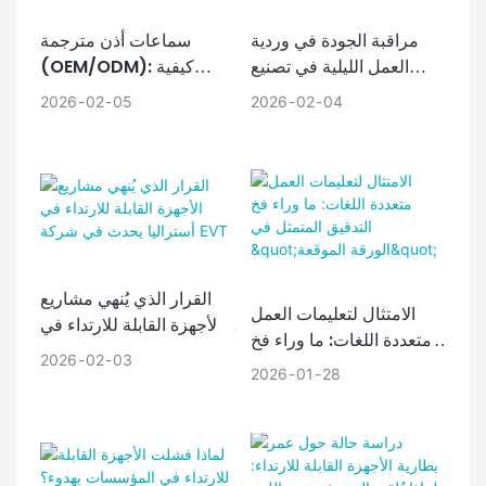
لمعايير السلامة المعمول بها،
مراقبة الجودة في وردية
سماعات أذن مترجمة
يُمكن تحديد العيوب مبكرًا.
العمل الليلية في تصنيع
(OEM/ODM): كيفية
تستفيد شركة Goodway
سماعات الأذن الخاصة
تجنب "سوء الفهم الصامت"
Techs من أطر التقييم
2026
02
04
2026
02
05
بالمترجمين: لماذا يصبح
الصارمة هذه لتسريع الانتقال
"الصمت" عامل خطر؟
من مرحلة النموذج الأولي إلى
الإنتاج الضخم المُدقّق حراريًا.
القرار الذي يُنهي مشاريع
الامتثال لتعليمات العمل
الأجهزة القابلة للارتداء في
متعددة اللغات: ما وراء فخ
أستراليا يحدث في شركة
2026
02
03
التدقيق المتمثل في "الورقة
EVT
2026
01
28
الموقعة"