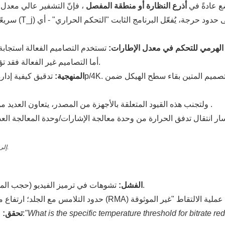
أنّ المعالج الرئيسي (SoC) يُوضع عادةً في
أذرع النظارة أو منطقة المفصل
، فإنّ التشفير عالي معدل الب
إلى حدود حرجة، يُفعّل البرنامج الثابت "التحكم الحراري" - أي
درجة حرارة الوصلة الداخلية (T_j)
سريعً
لهرمي للتحكم في معدل الإطارات:
تستخدم التصاميم الفعالة استجاب
أما التصاميم غير الفعالة فقد تؤدي إلى توقف التسجيل فجأة أو تشويش شديد من المستشعر.
المنهجية:
.
...ولتجنب هذه القيود المتعلقة بالأجهزة من المصدر، يتعاون العديد
الشكل 1: تحليل التدفق الحراري الذي يوضح انتقال الحرارة من SoC إلى موزعات المعبد.
تشوهات في ترميز الفيديو (حجب الماكرو)، أو فقدان الإطارات، أو عمليات إيقاف التشغيل الطارئة.
الفشل:
"What is the specific temperature threshold for bitrate re
اطلب سجل تسجيل متواصل (أكثر من 60 دقيقة). اسأل البائع:
تحقق: