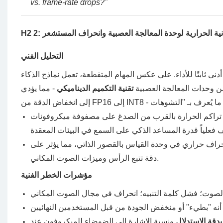
vs. frame-rate drops?"
يزانية الحرارية لوحدة المعالجة العصبية وانحراف المستشعر
التحليل الفني
نى ثابتًا للأداء. على عكس المهام المتقطعة، تعمل نماذج الذكاء
ن وحدات المعالجة العصبية
تقنية التكميم الديناميكي
- مما يؤدي
اكم الحرارة بالقرب من الصدغ على مصفوفة ميكروفونات MEMS. يؤدي التشويش الحراري الموضعي إلى
اف حراري في وحدة القياس بالقصور الذاتي، مما يؤثر على
دقة تتبع الرأس وميزات الصوت المكاني.
مؤشرات الخطر الفنية
بدقة الاستدلال
ونسبة الإشارة إلى الضوضاء للميكروفون عند