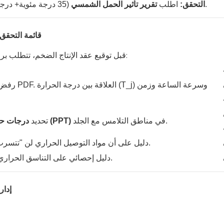
(35 درجة مئوية+ درجة حرارة محيطة مع محاكاة 1000 واط/م2 من ضوء الشمس).
التحقق:
اطلب
تقرير تأثير الحمل الشمسي
H2 5: قائمة ا
لدينا تقديم المستندات التالية:
قبل توقيع عقد الإنتاج الضخم، تتطلب ب
رفض ملخصات ملفات
في مناطق التلامس مع الجلد.
درجات حرارة نقطة الذروة (PPT)
تحديد
دليل على أن مواد التوصيل الحراري لن "تتسرب" بعد 1000 دورة.
دليل إحصائي على التناسق الحراري عبر خط التجميع.
H2 6: 