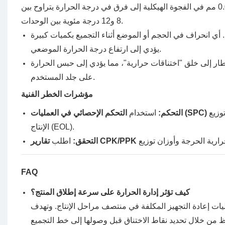
تعتمد الموثوقية الحرارية على دقة التصنيع. فقد يؤدي اختلاف بسيط لا يتجاوز 0.05 مم في الفجوة الهيكلية إلى فرق في درجة الحرارة يتراوح بين
8 و12 درجة مئوية بين الوحدات.
 أي انحراف في الحجم أو الموضع أثناء التجميع بكميات كبيرة
يؤدي إلى ارتفاع درجة الحرارة الموضعي.
ار إلى خلق "اختناقات حرارية"، مما يؤدي إلى حبس الحرارة
على جلد المستخدم.
مؤشرات الخطر الفنية
في توزيع TIM؛ التسلسل على مستوى الوحدة المرتبط بالبصمات الحرارية لنهاية خط
التحكم الإحصائي في العمليات (SPC)
التحكم:
استخدام
الإنتاج (EOL).
تقارير CPK/PPK
التحقق:
اطلب
FAQ
كيف تؤثر إدارة الحرارة على سرعة إطلاق المنتج؟
يات إعادة التجهيز المكلفة في منتصف مراحل الإنتاج. وتهدف