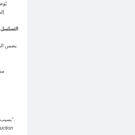
الموضعية. ول
التسلسل ا
حدود التلامس مع الجلد؛ ارتفاع معدلات الإرجاع (RMA) بسبب عملية الالتقاط "غير الموثوقة".
duction