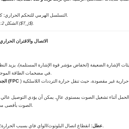
الشكل 2: الاستجابة المتدرجة للبرامج الثابتة لارتفاع درجات حرارة الوصلة ($T_j$).
H2 3: الاتصال والاقتران الح
ئات الإشارة الضعيفة (انخفاض مؤشر قوة الإشارة المستلمة)، يزيد النظ
تسخين سريع بفعل تأثير جول (P = I²R) في مضخمات الطاقة الموجودة بالقرب من المفصل.
) كقناة حرارية غير مقصودة، حيث تنقل حرارة الترددات اللاسلكية
المرنة المفصلية (FPC
الجس
الصوت بأقصى مستوى إلى تشبع قدرة التبريد السلبي للصدغ في غضون دقائق.
انقطاع اتصال البلوتوث/الواي فاي بسبب الحرارة؛ انخفاض مفاجئ في مستوى الصوت (محدد الصوت الحراري).
عطل: