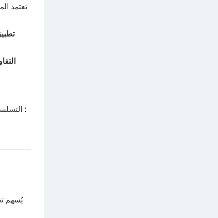
تطبيق
التفاو
يُسهم ت