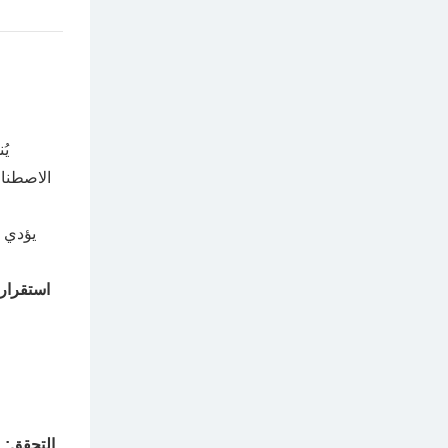
يُ
الاصطناع
استقرار 
التحقق:
ط