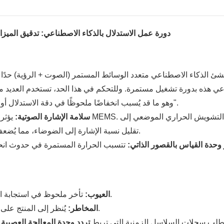
H2 2: دورة عمل الاستدلال بالذكاء الاصطناعي: تدقيق الم
نشئ الذكاء الاصطناعي متعدد الوسائط المستمر (الصوت + الرؤية) حدًا أد
ي هذه بدورة تشغيل مستمرة. وللتحكم في هذا الحد، تستخدم العديد م
إلى انخفاض الدقة من FP16 إلى INT8 - وهو ما قد يُسبب انخفاضًا ملحوظًا في دقة الاستدلال أو ما يُعرف بـ "التشوهات".
سلامة الإشارة الصوتية:
يؤثر تر
تقليل نسبة الإشارة إلى الضوضاء، مما يُضعف فعلياً قدرة المساعد الذكي على السمع في البيئات المعقدة.
وحدة القياس بالقصور الذاتي:
تتسبب الحرارة المستمرة في حدوث انحر
تأخر ملحوظ في استجابة الصوت؛ فشل كلمة التنبيه؛ انحراف في مجال الصوت المكاني.
العيوب:
يُنظر إلى المنتج على أنه "بطيء" أو منخفض الجودة من قبل المستخدمين النهائيين.
المخاطر:
لب سجلات السلاسل الزمنية التي تربط
تردد وحدة المعالجة العصبية 