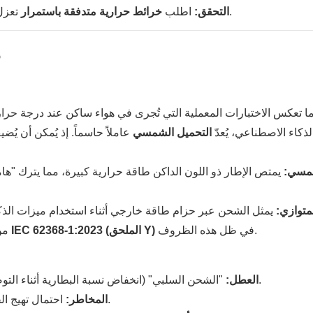
تعزل درجات الحرارة القصوى عند المفصل ومناطق تلامس الأذن.
التحقق:
اطلب
خرائط حرارية متدفقة باستمرار
4
ذكاء الاصطناعي، يُعدّ
التحميل الشمسي
عاملاً حاسماً. إذ يُمكن أن ي
شمسي:
يمتص الإطار ذو اللون الداكن طاقة حرارية كبيرة، مما يترك "هامشً
متوازي:
يمثل الشحن عبر حزام طاقة خارجي أثناء استخدام ميزات الذك
في ظل هذه الظروف.
بمعيار IEC 62368-1:2023 (الملحق Y)
من
"الشحن السلبي" (انخفاض نسبة البطارية أثناء التوصيل)؛ سطح الغلاف يتجاوز 43-48 درجة مئوية (حسب المادة).
العطل:
احتمال تهيج الجلد وعدم الامتثال لمعايير السلامة العالمية في قطاع التجزئة.
المخاطر: