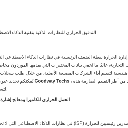
التدقيق الحراري للنظارات الذكية بتقنية الذكاء الا
ّ إدارة الحرارة نقطة الضعف الرئيسية في
نظارات الذكاء الاصطناعي ا
 التجارية، غالبًا ما تُخفي بيانات المختبرات التي يقدمها الموردون مخا
هندسية لتقييم أداء الشركات المصنعة الأصلية. من خلال طلب سجلات حرا
، نستفيد من أطر التقييم الصارمة هذه
شركة Goodway Techs
يُمكنكم تحديد عي
لتسريع الانتقال من النموذج الأولي إلى الإنتاج الضخم المُعتمد حراريًا.
H2 1: الحمل الحراري للكاميرا ومعالج إش
في نظارات الذكاء الاصطناعي التي لا تحتوي على شا