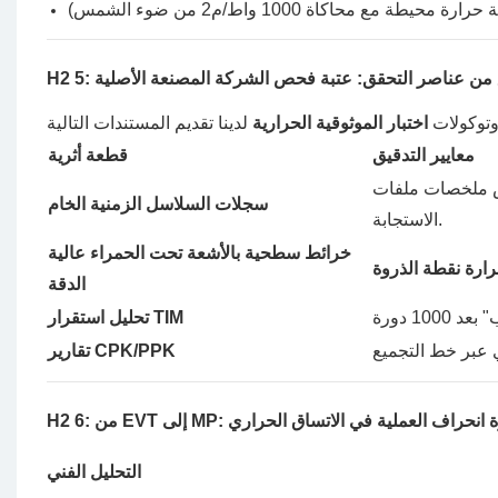
لتحقق من عناصر التحقق: عتبة فحص الشركة المصنعة الأصلية
روتوكولات
اختبار الموثوقية الحرارية
معايير التدقيق
قطعة أثرية
 PDF. العلاقة بين درجة الحرارة (T_j) وسرعة الساعة وزمن
سجلات السلاسل الزمنية الخام
الاستجابة.
خرائط سطحية بالأشعة تحت الحمراء عالية
الدقة
تحليل استقرار TIM
تقارير CPK/PPK
من EVT إلى MP: إدارة انحراف العملية في الاتساق الحراري
التحليل الفني