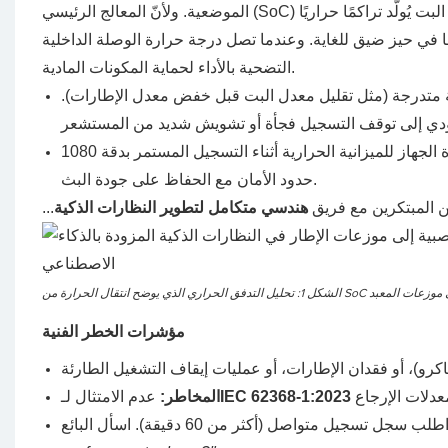
ت يُولّد تراكمًا حراريًا
ا في حيز ضيق للغاية. وعندما تصل
التضحية بالأداء لحماية المكونات المادية.
ة متدرجة (مثل تقليل معدل البت قبل خفض معدل الإطارات).
تدقيق كيفية إدارة الجهاز للميزانية الحرارية أثناء التسجيل المستمر بدقة 1080p/4K. يضمن التصميم المتين بقاء سطح الهيكل ضمن
حدود الأمان مع الحفاظ على جودة البث.
 من المبتكرين مع فريق
هندسي متكامل لتطوير النظارات الذكية
مؤشرات الخطر الفنية
IEC 62368-1:2023
المخاطر:
عدم الامتثال لـ