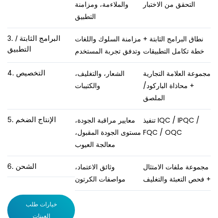
التحقق من الاختبار
والملاءمة، ومزامنة
التطبيق
نطاق البرامج الثابتة +
مزامنة السلوك واللغات
3. البرامج الثابتة /
التطبيق
خطة تكامل التطبيقات
وتدفق تجربة المستخدم
مجموعة العلامة التجارية
الشعار، والتغليف،
4. التخصيص
+ محاذاة الباركود/
والكتيبات
الملصق
تنفيذ IQC / IPQC /
معايير مراقبة الجودة،
5. الإنتاج الضخم
FQC / OQC
مستوى الجودة المقبول،
معالجة العيوب
مجموعة ملفات الامتثال
وثائق الاعتماد،
6. الشحن
+ فحص التعبئة والتغليف
مواصفات الكرتون
خيارات طلب
العينات