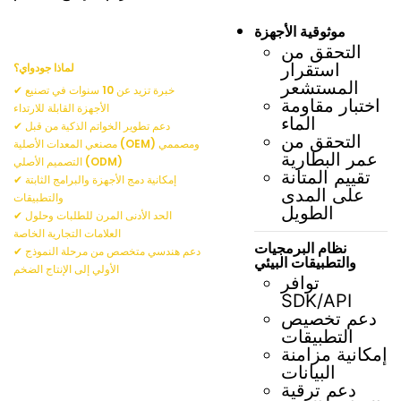
موثوقية الأجهزة
التحقق من
استقرار
لماذا جودواي؟
المستشعر
✔ خبرة تزيد عن 10 سنوات في تصنيع
اختبار مقاومة
الأجهزة القابلة للارتداء
الماء
✔ دعم تطوير الخواتم الذكية من قبل
التحقق من
مصنعي المعدات الأصلية (OEM) ومصممي
عمر البطارية
التصميم الأصلي (ODM)
تقييم المتانة
✔ إمكانية دمج الأجهزة والبرامج الثابتة
على المدى
والتطبيقات
الطويل
✔ الحد الأدنى المرن للطلبات وحلول
العلامات التجارية الخاصة
نظام البرمجيات
✔ دعم هندسي متخصص من مرحلة النموذج
والتطبيقات البيئي
الأولي إلى الإنتاج الضخم
توافر
SDK/API
دعم تخصيص
التطبيقات
إمكانية مزامنة
البيانات
دعم ترقية