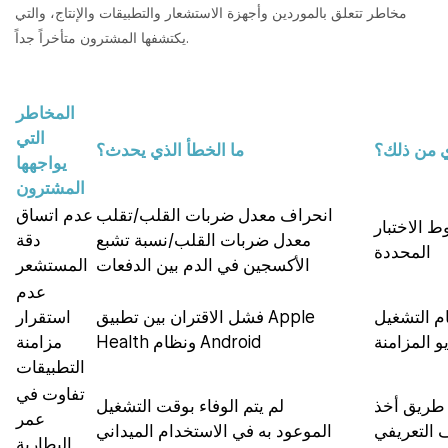
مخاطر تتعلق بالموردين وأجهزة الاستشعار والتطبيقات والإنتاج، والتي
يكتشفها المشترون متأخراً جداً.
المخاطر
التي
ي من ذلك؟
ما الخطأ الذي يحدث؟
يواجهها
المشترون
انحراف معدل ضربات القلب/تقلب
عدم اتساق
 الاختبار
معدل ضربات القلب/نسبة تشبع
دقة
المحددة
الأكسجين في الدم بين الدفعات
المستشعر
عدم
م التشغيل
فشل الاقتران بين تطبيق Apple
استقرار
و المزامنة
Health ونظام Android
مزامنة
التطبيقات
تفاوت في
 طريق أخذ
لم يتم الوفاء بوقت التشغيل
عمر
 التعريفي
الموعود به في الاستخدام الميداني
البطارية