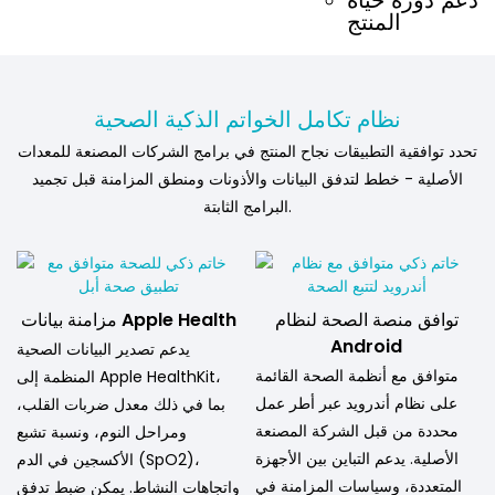
دعم دورة حياة
المنتج
نظام تكامل الخواتم الذكية الصحية
تحدد توافقية التطبيقات نجاح المنتج في برامج الشركات المصنعة للمعدات
الأصلية - خطط لتدفق البيانات والأذونات ومنطق المزامنة قبل تجميد
البرامج الثابتة.
توافق منصة الصحة لنظام
مزامنة بيانات Apple Health
Android
يدعم تصدير البيانات الصحية
متوافق مع أنظمة الصحة القائمة
المنظمة إلى Apple HealthKit،
على نظام أندرويد عبر أطر عمل
بما في ذلك معدل ضربات القلب،
محددة من قبل الشركة المصنعة
ومراحل النوم، ونسبة تشبع
الأصلية. يدعم التباين بين الأجهزة
الأكسجين في الدم (SpO2)،
المتعددة، وسياسات المزامنة في
واتجاهات النشاط. يمكن ضبط تدفق