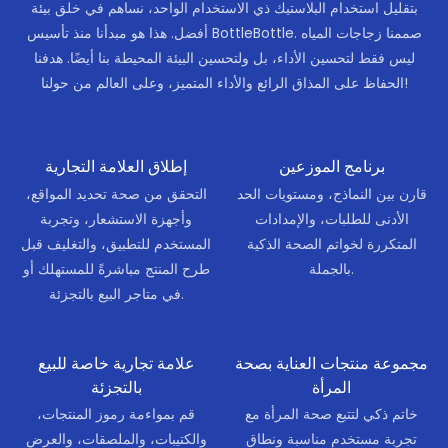
بتقليل استخدام البلاستيك ذي الاستخدام الواحد، نساهم في خلق بيئة
أفضل. هذا هو مبدأنا منذ تأسيس BottleBottle. صممنا زجاجات المياه
ليس فقط لتحسين الأداء، بل ولتحسين البيئة المحيطة بنا أيضًا. هدفنا
الحفاظ على المذاق الرائع والأداء المتميز، وعلى العالم من حولنا!
برنامج الموزعين
إطلاق العلامة التجارية
قارن بين النماذج، ومستويات الحد
التحقق من صحة تحديد المواقع،
الأدنى للطلبات، والإمدادات
وأجهزة الاستشعار، وتجربة
المتكررة لخواتم الصحة الذكية
المستخدم للتطبيق، والتغليف قبل
بالجملة.
طرح المنتج مباشرةً للمستهلك أو
في متاجر البيع بالتجزئة.
مجموعة منتجات العناية بصحة
علامة تجارية خاصة للبيع
المرأة
بالتجزئة
خاتم ذكي لتتبع صحة المرأة مع
قم بمواءمة رموز المنتجات،
تجربة مستخدم مناسبة ونطاق
والكتيبات، والملصقات، والعرض