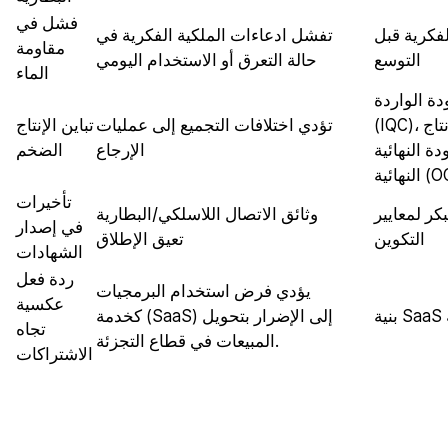
فشل في
لفكرية قبل
تفشل ادعاءات الملكية الفكرية في
مقاومة
التوسع
حالة التعرق أو الاستخدام اليومي
الماء
دة الواردة
(IQC)، ومراقبة الجودة أثناء الإنتاج (IPQC)،
تؤدي اختلافات التجميع إلى عمليات
تباين الإنتاج
(FQC)، ومراقبة الجودة
الإرجاع
الضخم
 (OQC).
تأخيرات
ر CE/FCC/RoHS حسب
وثائق الاتصال اللاسلكي/البطارية
في إصدار
التكوين
تعيق الإطلاق
الشهادات
ردة فعل
يؤدي فرض استخدام البرمجيات
عكسية
كخدمة (SaaS) إلى الإضرار بتحويل
تجاه
المبيعات في قطاع التجزئة.
الاشتراكات