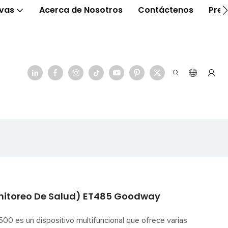
ivas
Acerca de Nosotros
Contáctenos
Preg
nitoreo De Salud) ET485 Goodway
500 es un dispositivo multifuncional que ofrece varias