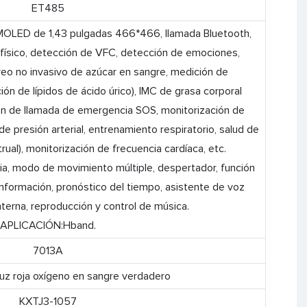
ET485
MOLED de 1,43 pulgadas 466*466, llamada Bluetooth,
físico, detección de VFC, detección de emociones,
reo no invasivo de azúcar en sangre, medición de
n de lípidos de ácido úrico), IMC de grasa corporal
ión de llamada de emergencia SOS, monitorización de
e presión arterial, entrenamiento respiratorio, salud de
ual), monitorización de frecuencia cardíaca, etc.
ia, modo de movimiento múltiple, despertador, función
 información, pronóstico del tiempo, asistente de voz
linterna, reproducción y control de música.
APLICACIÓN:Hband.
7013A
 luz roja oxígeno en sangre verdadero
KXTJ3-1057