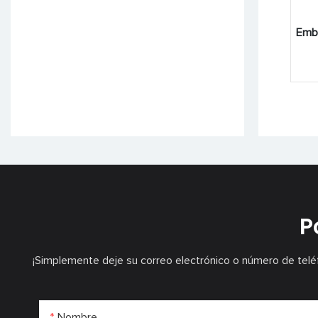
Emb
P
¡Simplemente deje su correo electrónico o número de telé
Nombre