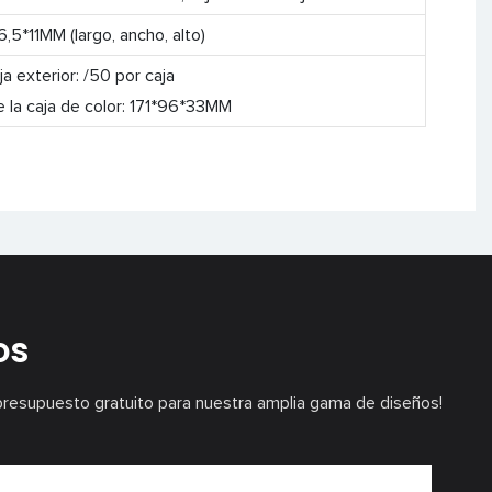
,5*11MM (largo, ancho, alto)
ja exterior: /50 por caja
 la caja de color: 171*96*33MM
os
presupuesto gratuito para nuestra amplia gama de diseños!