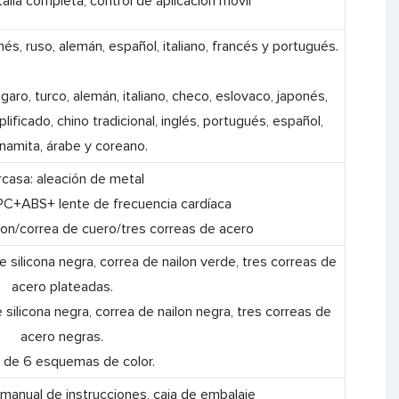
talla completa, control de aplicación móvil
onés, ruso, alemán, español, italiano, francés y portugués.
ngaro, turco, alemán, italiano, checo, eslovaco, japonés,
lificado, chino tradicional, inglés, portugués, español,
tnamita, árabe y coreano.
casa: aleación de metal
 PC+ABS+ lente de frecuencia cardíaca
lon/correa de cuero/tres correas de acero
e silicona negra, correa de nailon verde, tres correas de
acero plateadas.
 silicona negra, correa de nailon negra, tres correas de
acero negras.
l de 6 esquemas de color.
, manual de instrucciones, caja de embalaje