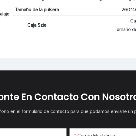
Tamaño de la pulsera
260*46
alaje
Ca
Caja Szie
Tamaño de
onte En Contacto Con Nosotr
fono en el formulario de contacto para que podamos enviarle un 
Correo Electrónico