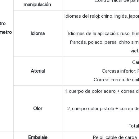
Control táctil de pan
manipulación
Idiomas del reloj: chino, inglés, jap
tro
metro
Idioma
Idiomas de la aplicación: ruso, hú
francés, polaco, persa, chino simp
vie
Car
Aterial
Carcasa inferior:
Correa: correa de nai
1, cuerpo de color acero + correa d
Olor
2, cuerpo color pistola + correa de
Tota
Embalaje
Reloj, cable de carga