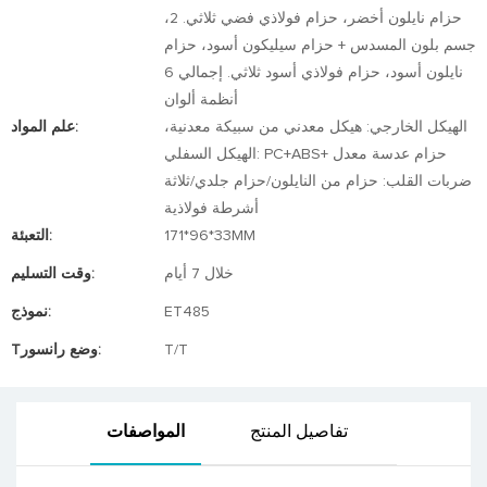
حزام نايلون أخضر، حزام فولاذي فضي ثلاثي. 2،
جسم بلون المسدس + حزام سيليكون أسود، حزام
نايلون أسود، حزام فولاذي أسود ثلاثي. إجمالي 6
أنظمة ألوان
الهيكل الخارجي: هيكل معدني من سبيكة معدنية،
علم المواد:
الهيكل السفلي: PC+ABS+ حزام عدسة معدل
ضربات القلب: حزام من النايلون/حزام جلدي/ثلاثة
أشرطة فولاذية
171*96*33MM
التعبئة:
خلال 7 أيام
وقت التسليم:
ET485
نموذج:
T/T
Tوضع رانسور:
تفاصيل المنتج
المواصفات