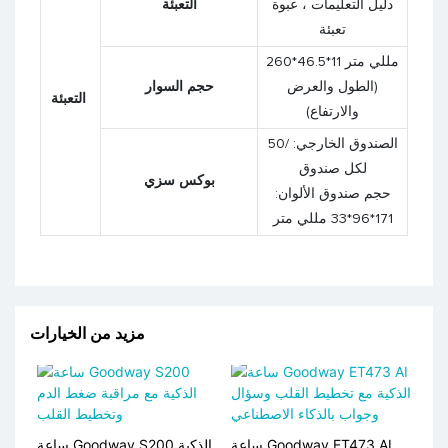
دليل التعليمات ، عبوة
التعبئة
تعبئة
260*46.5*11 مللي متر
(الطول والعرض
حجم السوار
التعبئة
والارتفاع)
الصندوق الخارجي: /50
لكل صندوق
بوكس سزي
حجم صندوق الألوان:
171*96*33 مللي متر
مزيد من الخيارات
ساعة Goodway ET473 AI
ساعة Goodway S200 الذكية