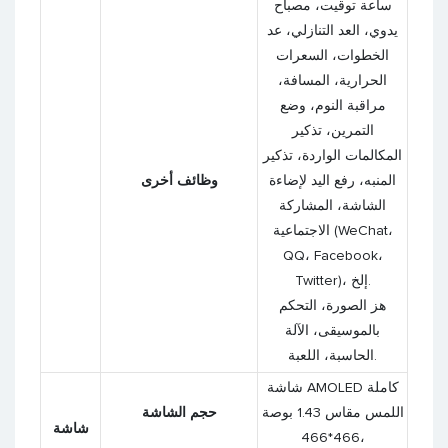
ساعة توقيت، مصباح
يدوي، العد التنازلي، عد
الخطوات، السعرات
الحرارية، المسافة،
مراقبة النوم، وضع
التمرين، تذكير
المكالمات الواردة، تذكير
المنبه، رفع اليد لإضاءة
وظائف أخرى
الشاشة، المشاركة
الاجتماعية (WeChat،
QQ، Facebook،
Twitter)، إلخ.
هز الصورة، التحكم
بالموسيقى، الآلة
الحاسبة، اللعبة.
شاشة AMOLED كاملة
اللمس مقاس 1.43 بوصة
حجم الشاشة
شاشة
466*466،