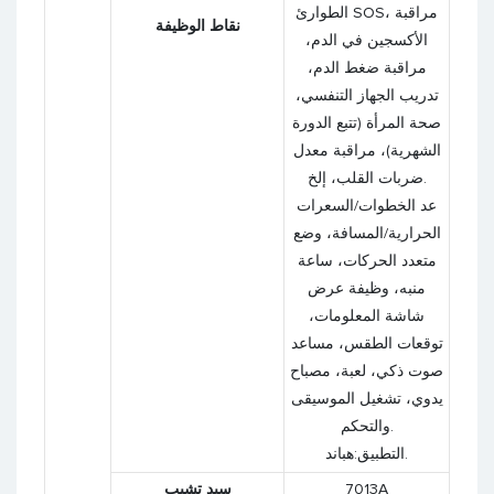
الطوارئ SOS، مراقبة
نقاط الوظيفة
الأكسجين في الدم،
مراقبة ضغط الدم،
تدريب الجهاز التنفسي،
صحة المرأة (تتبع الدورة
الشهرية)، مراقبة معدل
ضربات القلب، إلخ.
عد الخطوات/السعرات
الحرارية/المسافة، وضع
متعدد الحركات، ساعة
منبه، وظيفة عرض
شاشة المعلومات،
توقعات الطقس، مساعد
صوت ذكي، لعبة، مصباح
يدوي، تشغيل الموسيقى
والتحكم.
التطبيق:هباند.
7013A
سيد تشيب