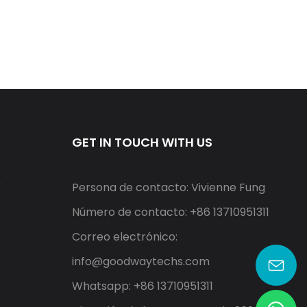
GET IN TOUCH WITH US
r
Persona de contacto: Vivienne Fung
Número de contacto: +86 13710951311
Correo electrónico:
info@goodwaytechs.com
Whatsapp: +86 13710951311