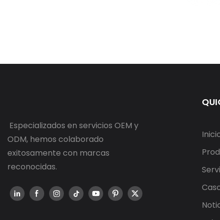
QUI
Especializados en servicios OEM y
Inici
ODM, hemos colaborado
Prod
exitosamente con marcas
reconocidas.
Serv
Cas
Noti