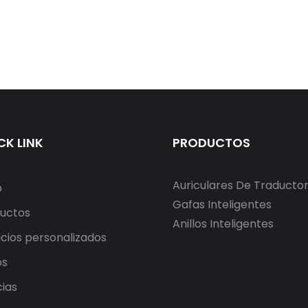
CK LINK
PRODUCTOS
Auriculares De Traducto
o
Gafas Inteligentes
uctos
Anillos Inteligentes
icios personalizados
os
cias