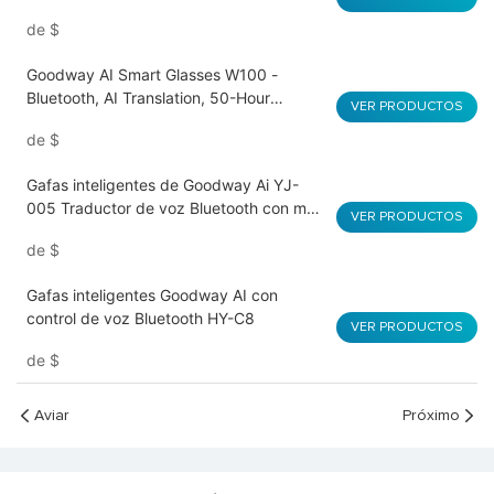
chatgpt, reproducción de 30 h,
de
$
detección de desgaste
Goodway AI Smart Glasses W100 -
Bluetooth, AI Translation, 50-Hour
VER PRODUCTOS
Battery, Lightweight
de
$
Gafas inteligentes de Goodway Ai YJ-
005 Traductor de voz Bluetooth con más
VER PRODUCTOS
de 50 idiomas
de
$
Gafas inteligentes Goodway AI con
control de voz Bluetooth HY-C8
VER PRODUCTOS
de
$
Aviar
Próximo