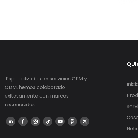
QUI
Especializados en servicios OEM y
Inici
ODM, hemos colaborado
Prod
exitosamente con marcas
reconocidas.
Serv
Cas
Noti