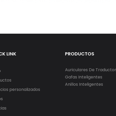
CK LINK
PRODUCTOS
Auriculares De Traducto
o
Gafas Inteligentes
uctos
Anillos Inteligentes
icios personalizados
os
cias