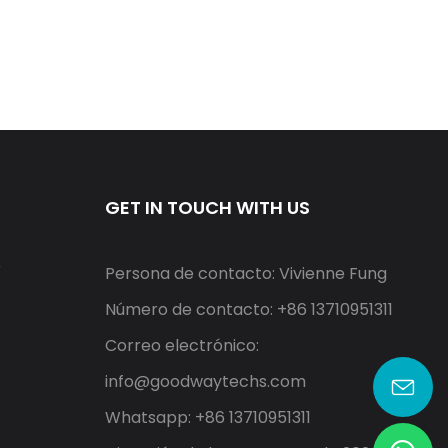
GET IN TOUCH WITH US
r
Persona de contacto: Vivienne Fung
Número de contacto: +86 13710951311
Correo electrónico:
info@goodwaytechs.com
Whatsapp: +86 13710951311