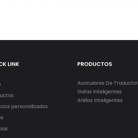
CK LINK
PRODUCTOS
Auriculares De Traducto
o
Gafas Inteligentes
uctos
Anillos Inteligentes
icios personalizados
os
cias