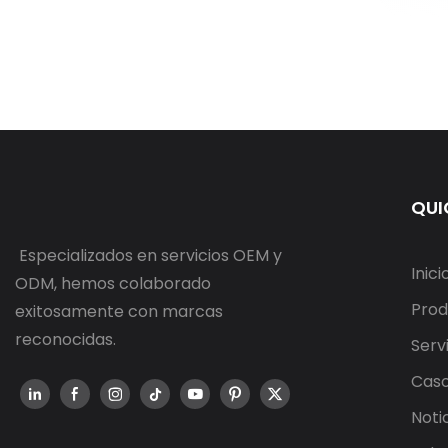
QUI
Especializados en servicios OEM y
Inici
ODM, hemos colaborado
Prod
exitosamente con marcas
reconocidas.
Serv
Cas
Noti