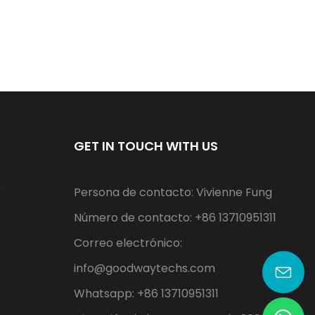
GET IN TOUCH WITH US
r
Persona de contacto: Vivienne Fung
Número de contacto: +86 13710951311
Correo electrónico:
info@goodwaytechs.com
Whatsapp: +86 13710951311