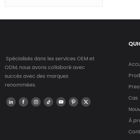
QUI
Spécialisés dans les services OEM et
Accu
ODM, nous avons collaboré avec
Prod
succès avec des marques
renommées.
Pres
Cas
Nouv
À pr
Cont