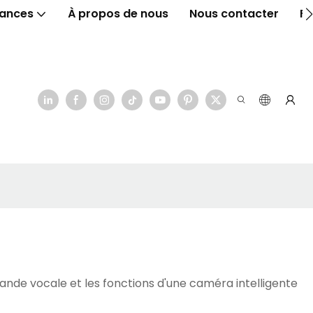
ances
À propos de nous
Nous contacter
F
mande vocale et les fonctions d'une caméra intelligente