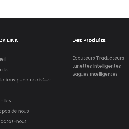
CK LINK
Des Produits
Écouteurs Traducteurs
eil
Lunettes Intelligentes
uits
Bagues Intelligentes
tations personnalisées
elles
opos de nous
actez-nous