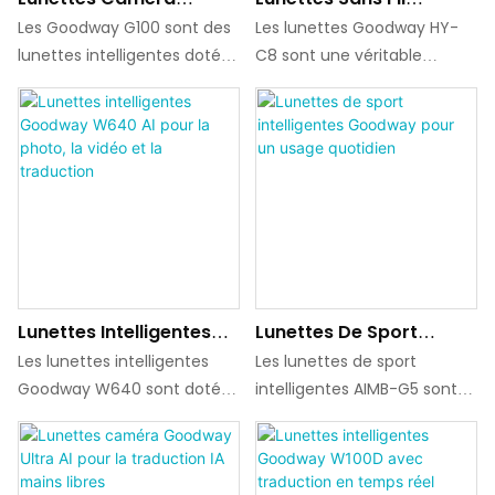
Intelligentes Goodway
Bluetooth Goodway HY-
étui de chargement haute
Les Goodway G100 sont des
Les lunettes Goodway HY-
G100 Pour
C8 Pour La
capacité pour une utilisation
lunettes intelligentes dotées
C8 sont une véritable
L'enregistrement Photo
Communication Audio
mobile prolongée.
d'une caméra IA, conçues
solution de lunettes
Et Vidéo
pour l'enregistrement photo
Bluetooth sans fil conçue
et vidéo mains libres,
pour la communication
intégrant une caméra de 5
audio mains libres,
MP, un stockage embarqué,
l'enregistrement et la
une entrée audio et une
traduction assistée par IA
prise en charge des
via une application mobile
modèles d'IA pour les
dédiée, adaptée aux
marchés mondiaux et
scénarios d'utilisation
Lunettes Intelligentes
Lunettes De Sport
chinois.
professionnels et quotidiens.
Goodway W640 AI Pour
Intelligentes Goodway
Les lunettes intelligentes
Les lunettes de sport
La Photo, La Vidéo Et La
Pour Un Usage
Goodway W640 sont dotées
intelligentes AIMB-G5 sont
Traduction
Quotidien
d'une caméra Sony 8MP
un dispositif portable
(compatible avec la prise
intelligent intégrant des
de photos 32MP), du
fonctions de vision, de