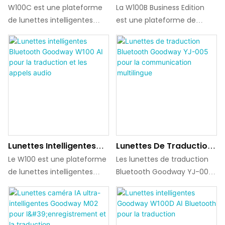
Goodway W100C AI
Goodway W100B Pour
W100C est une plateforme
La W100B Business Edition
Bluetooth Pour La
La Traduction Et Les
de lunettes intelligentes
est une plateforme de
Traduction En Temps
Appels IA
Bluetooth dotée d'IA,
lunettes intelligentes
Réel
conçue pour la traduction
Bluetooth dotée d'IA
vocale et vidéo en temps
permettant la traduction
réel, le dialogue IA et les
vocale et vidéo en temps
questions-réponses, les
réel, l'interaction par
appels Bluetooth et la
dialogue IA, les appels
lecture de musique, prenant
Bluetooth et le contrôle
en charge l'intégration
audio mains libres, conçue
d'applications mobiles et les
pour une utilisation portable
Lunettes Intelligentes
Lunettes De Traduction
mises à jour OTA pour les
légère dans des scénarios
Bluetooth Goodway
Bluetooth Goodway YJ-
scénarios d'utilisation
professionnels et
Le W100 est une plateforme
Les lunettes de traduction
W100 AI Pour La
005 Pour La
connectés.
commerciaux.
de lunettes intelligentes
Bluetooth Goodway YJ-005
Traduction Et Les Appels
Communication
Bluetooth dotée d'IA,
offrent une traduction
Audio
Multilingue
conçue pour la traduction
multilingue en temps réel
en temps réel, l'interaction
pour diverses applications,
vocale et les appels audio
notamment les voyages et