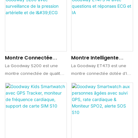
Montre Connectée
Montre Intelligente
Goodway S200 Avec
Goodway ET473 AI Avec
La Goodway S200 est une
La Goodway ET473 est une
Surveillance De La
Questions Et Réponses
montre connectée de qualité
montre connectée dotée d'IA,
Pression Artérielle Et De
ECG Et IA
médicale conçue pour le suivi
conçue pour le suivi de la
L'ECG
de la santé. Équipée d'une
santé et la productivité
pompe piézoélectrique Murata
quotidienne. Avec son
et d'une puce TI4950, elle
enregistrement ECG intégré,
assure une surveillance
son suivi SpO₂, son cadran IA
précise de la tension artérielle,
et sa prise en charge
de l'ECG et de la SpO₂, tout en
multilingue, elle est idéale pour
offrant des informations sur
les distributeurs et les