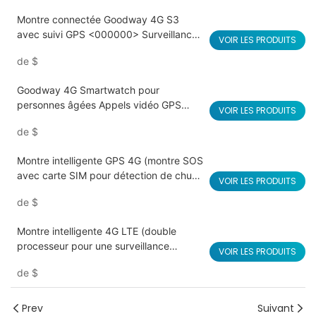
Montre connectée Goodway 4G S3
avec suivi GPS <000000> Surveillance
VOIR LES PRODUITS
de la santé
de
$
Goodway 4G Smartwatch pour
personnes âgées Appels vidéo GPS
VOIR LES PRODUITS
T5SPro
de
$
Montre intelligente GPS 4G (montre SOS
avec carte SIM pour détection de chute
VOIR LES PRODUITS
des personnes âgées) L16 PRO
de
$
Goodway
Montre intelligente 4G LTE (double
processeur pour une surveillance
VOIR LES PRODUITS
efficace de la santé) L08S Goodway
de
$
Prev
Suivant