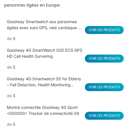
personnes âgées en Europe.
Goodway Smartwatch aux personnes
âgées avec suivi GPS, rate cardiaque &
VOIR LES PRODUITS
Moniteur SPO2, alerte SOS S10
de
$
Goodway 4G SmartWatch G20 ECG GPS
HD Call Health Survering
VOIR LES PRODUITS
de
$
Goodway 4G Smartwatch S5 for Elderly
– Fall Detection, Health Monitoring
VOIR LES PRODUITS
<000000> GPS
de
$
Montre connectée Goodway 4G Sport
<000000> Tracker de connectivité S9
VOIR LES PRODUITS
de
$