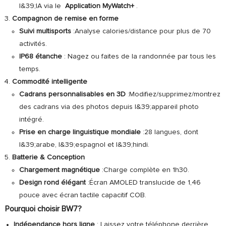
l&39;IA via le
Application MyWatch+
.
Compagnon de remise en forme
Suivi multisports
:Analyse calories/distance pour plus de 70
activités.
IP68 étanche
: Nagez ou faites de la randonnée par tous les
temps.
Commodité intelligente
Cadrans personnalisables en 3D
:Modifiez/supprimez/montrez
des cadrans via des photos depuis l&39;appareil photo
intégré.
Prise en charge linguistique mondiale
:28 langues, dont
l&39;arabe, l&39;espagnol et l&39;hindi.
Batterie & Conception
Chargement magnétique
:Charge complète en 1h30.
Design rond élégant
:Écran AMOLED translucide de 1,46
pouce avec écran tactile capacitif COB.
Pourquoi choisir BW7?
Indépendance hors ligne
: Laissez votre téléphone derrière