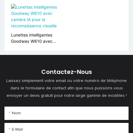
suivi GPS, rate cardiaque &
LM06
Moniteur SPO2, alerte SOS
S10
Lunettes intelligentes
Goodway W610 avec
caméra IA pour la
reconnaissance visuelle
Contactez-Nous
Laissez simplement votre email ou votre numéro de téléphone
dans le formulaire de contact afin que nous puissions vous
envoyer un devis gratuit pour notre large gamme de modèles !
Nom
E-Mail