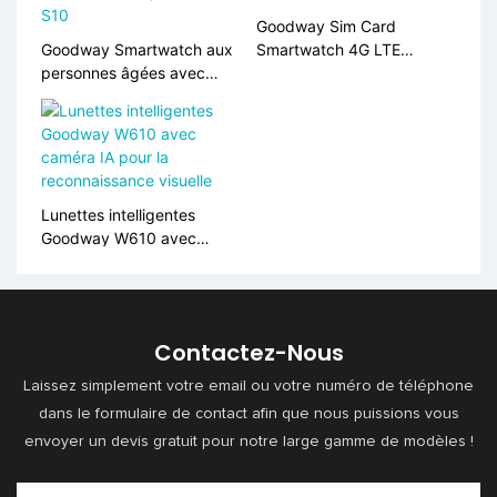
Goodway Sim Card
Goodway Smartwatch aux
Smartwatch 4G LTE
personnes âgées avec
Android AMOLED Affichage
suivi GPS, rate cardiaque &
LM06
Moniteur SPO2, alerte SOS
S10
Lunettes intelligentes
Goodway W610 avec
caméra IA pour la
reconnaissance visuelle
Contactez-Nous
Laissez simplement votre email ou votre numéro de téléphone
dans le formulaire de contact afin que nous puissions vous
envoyer un devis gratuit pour notre large gamme de modèles !