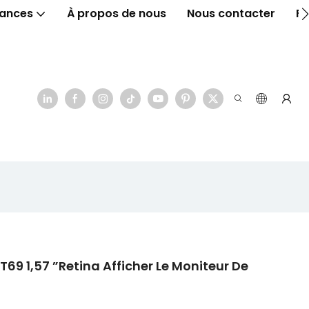
ances
À propos de nous
Nous contacter
F
9 1,57 ”Retina Afficher Le Moniteur De