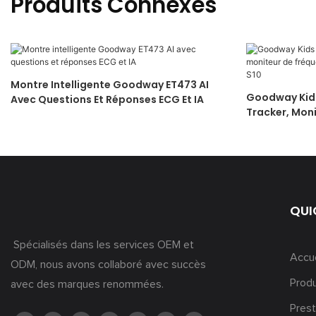
Produits Connexes
Montre Intelligente Goodway ET473 AI
Goodway Kid
Avec Questions Et Réponses ECG Et IA
Tracker, Mon
Cardiaque, S
QUI
Spécialisés dans les services OEM et
Accue
ODM, nous avons collaboré avec succès
Produ
avec des marques renommées.
Prest