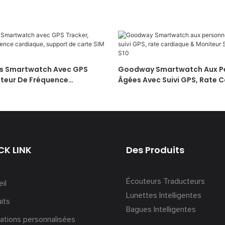
s Smartwatch Avec GPS
Goodway Smartwatch Aux P
iteur De Fréquence
Âgées Avec Suivi GPS, Rate 
upport De Carte SIM S10
Moniteur SPO2, Alerte SOS S
CK LINK
Des Produits
Écouteurs Traducteurs
il
Lunettes Intelligentes
its
Bagues Intelligentes
ations personnalisées