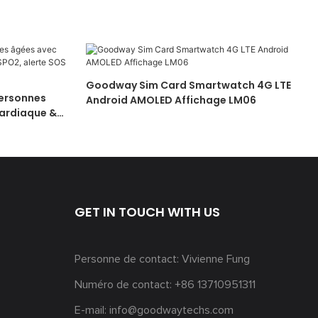
Goodway Sim Card Smartwatch 4G LTE
ersonnes
Android AMOLED Affichage LM06
Cardiaque &
10
GET IN TOUCH WITH US
Personne de contact: Vivienne Fung
Numéro de contact: +86 13710951311
E-mail:
info@goodwaytechs.com