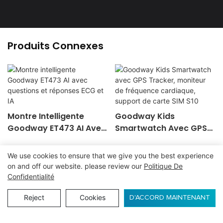
Produits Connexes
Montre Intelligente
Goodway Kids
Goodway ET473 AI Avec
Smartwatch Avec GPS
Questions Et Réponses
Tracker, Moniteur De
ECG Et IA
Fréquence Cardiaque,
We use cookies to ensure that we give you the best experience
Support De Carte SIM
on and off our website. please review our
Politique De
S10
Confidentialité
Reject
Cookies
ENQUÊTE
D'ACCORD MAINTENANT
Droit d'auteur© 2024
www.goodwaytechs.com
|
Plan du site
|
Politique de confidentialité