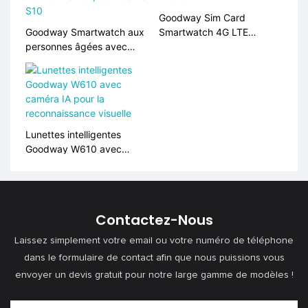
Goodway Sim Card
Goodway Smartwatch aux
Smartwatch 4G LTE
personnes âgées avec
Android AMOLED Affichage
suivi GPS, rate cardiaque &
LM06
Moniteur SPO2, alerte SOS
S10
Lunettes intelligentes
Goodway W610 avec
caméra IA pour la
reconnaissance visuelle
Contactez-Nous
Laissez simplement votre email ou votre numéro de téléphone
dans le formulaire de contact afin que nous puissions vous
envoyer un devis gratuit pour notre large gamme de modèles !