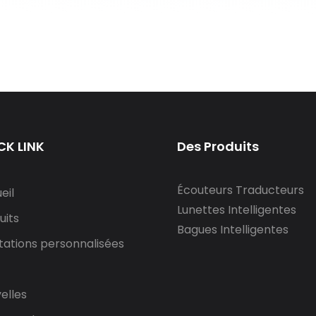
CK LINK
Des Produits
Écouteurs Traducteurs
eil
Lunettes Intelligentes
uits
Bagues Intelligentes
tations personnalisées
elles