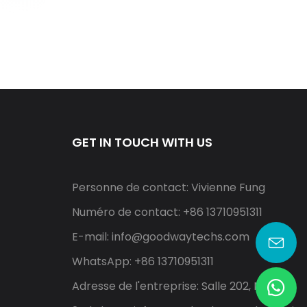
GET IN TOUCH WITH US
Personne de contact: Vivienne Fung
Numéro de contact: +86 13710951311
E-mail:
info@goodwaytechs.com
WhatsApp: +86 13710951311
Adresse de l'entreprise: Salle 202, North A,