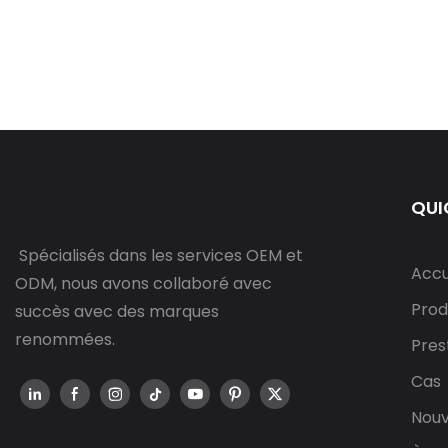
QUI
Spécialisés dans les services OEM et
Accu
ODM, nous avons collaboré avec
Prod
succès avec des marques
renommées.
Pres
Cas
Nouv