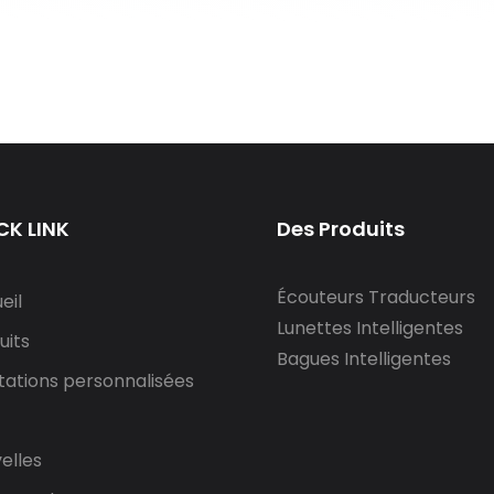
CK LINK
Des Produits
Écouteurs Traducteurs
eil
Lunettes Intelligentes
uits
Bagues Intelligentes
tations personnalisées
elles