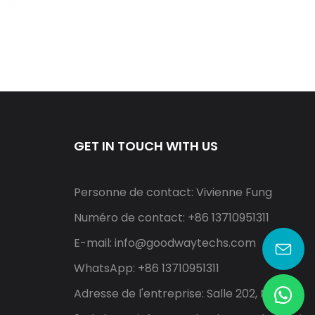
GET IN TOUCH WITH US
Personne de contact: Vivienne Fung
Numéro de contact: +86 13710951311
E-mail:
info@goodwaytechs.com
WhatsApp: +86 13710951311
Adresse de l'entreprise: Salle 202, North A,