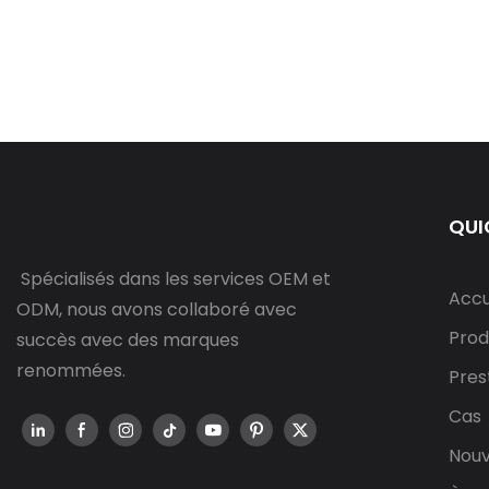
QUI
Spécialisés dans les services OEM et
Accu
ODM, nous avons collaboré avec
Prod
succès avec des marques
renommées.
Pres
Cas
Nouv